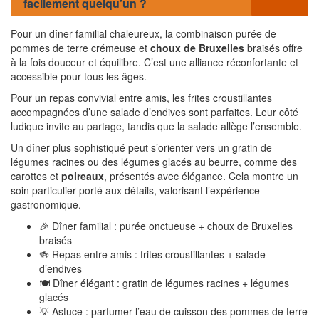
facilement quelqu’un ?
Pour un dîner familial chaleureux, la combinaison purée de
pommes de terre crémeuse et
choux de Bruxelles
braisés offre
à la fois douceur et équilibre. C’est une alliance réconfortante et
accessible pour tous les âges.
Pour un repas convivial entre amis, les frites croustillantes
accompagnées d’une salade d’endives sont parfaites. Leur côté
ludique invite au partage, tandis que la salade allège l’ensemble.
Un dîner plus sophistiqué peut s’orienter vers un gratin de
légumes racines ou des légumes glacés au beurre, comme des
carottes et
poireaux
, présentés avec élégance. Cela montre un
soin particulier porté aux détails, valorisant l’expérience
gastronomique.
🎉 Dîner familial : purée onctueuse + choux de Bruxelles
braisés
🍻 Repas entre amis : frites croustillantes + salade
d’endives
🍽 Dîner élégant : gratin de légumes racines + légumes
glacés
💡 Astuce : parfumer l’eau de cuisson des pommes de terre