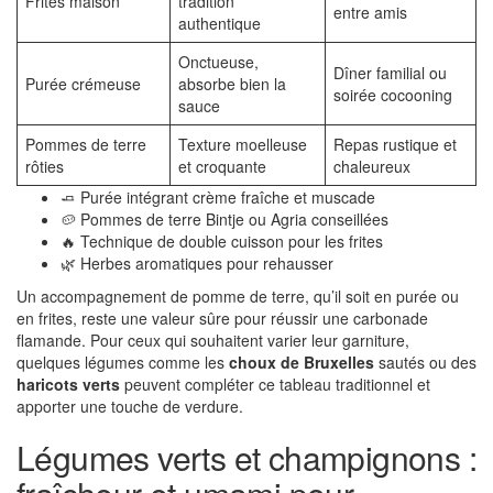
Frites maison
tradition
entre amis
authentique
Onctueuse,
Dîner familial ou
Purée crémeuse
absorbe bien la
soirée cocooning
sauce
Pommes de terre
Texture moelleuse
Repas rustique et
rôties
et croquante
chaleureux
🧈 Purée intégrant crème fraîche et muscade
🥔 Pommes de terre Bintje ou Agria conseillées
🔥 Technique de double cuisson pour les frites
🌿 Herbes aromatiques pour rehausser
Un accompagnement de pomme de terre, qu’il soit en purée ou
en frites, reste une valeur sûre pour réussir une carbonade
flamande. Pour ceux qui souhaitent varier leur garniture,
quelques légumes comme les
choux de Bruxelles
sautés ou des
haricots verts
peuvent compléter ce tableau traditionnel et
apporter une touche de verdure.
Légumes verts et champignons :