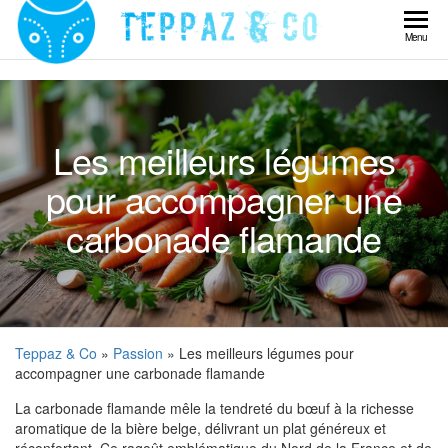
Skip
to
Teppaz
Menu
the
& Co
content
Les meilleurs légumes
pour accompagner une
carbonade flamande
Teppaz & Co
»
Passion
» Les meilleurs légumes pour
accompagner une carbonade flamande
La carbonade flamande mêle la tendreté du bœuf à la richesse
aromatique de la bière belge, délivrant un plat généreux et