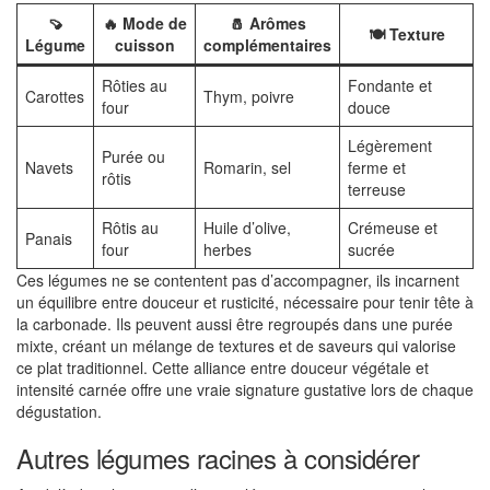
🍠
🔥 Mode de
🧂 Arômes
🍽️ Texture
Légume
cuisson
complémentaires
Rôties au
Fondante et
Carottes
Thym, poivre
four
douce
Légèrement
Purée ou
Navets
Romarin, sel
ferme et
rôtis
terreuse
Rôtis au
Huile d’olive,
Crémeuse et
Panais
four
herbes
sucrée
Ces légumes ne se contentent pas d’accompagner, ils incarnent
un équilibre entre douceur et rusticité, nécessaire pour tenir tête à
la carbonade. Ils peuvent aussi être regroupés dans une purée
mixte, créant un mélange de textures et de saveurs qui valorise
ce plat traditionnel. Cette alliance entre douceur végétale et
intensité carnée offre une vraie signature gustative lors de chaque
dégustation.
Autres légumes racines à considérer