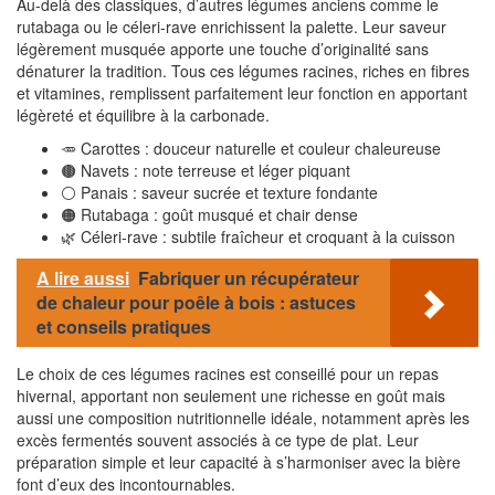
Au-delà des classiques, d’autres légumes anciens comme le
rutabaga ou le céleri-rave enrichissent la palette. Leur saveur
légèrement musquée apporte une touche d’originalité sans
dénaturer la tradition. Tous ces légumes racines, riches en fibres
et vitamines, remplissent parfaitement leur fonction en apportant
légèreté et équilibre à la carbonade.
🥕 Carottes : douceur naturelle et couleur chaleureuse
🟤 Navets : note terreuse et léger piquant
⚪ Panais : saveur sucrée et texture fondante
🟠 Rutabaga : goût musqué et chair dense
🌿 Céleri-rave : subtile fraîcheur et croquant à la cuisson
A lire aussi
Fabriquer un récupérateur
de chaleur pour poêle à bois : astuces
et conseils pratiques
Le choix de ces légumes racines est conseillé pour un repas
hivernal, apportant non seulement une richesse en goût mais
aussi une composition nutritionnelle idéale, notamment après les
excès fermentés souvent associés à ce type de plat. Leur
préparation simple et leur capacité à s’harmoniser avec la bière
font d’eux des incontournables.