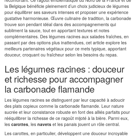
réconfortant. Ce ragoût emblématique du Nord de la France et de
la Belgique bénéficie pleinement d’un choix judicieux de légumes
pour équilibrer ses saveurs intenses et proposer une expérience
gustative harmonieuse. Œuvre culinaire de tradition, la carbonade
trouve son pendant idéal dans des accompagnements qui
subliment la sauce, tout en apportant textures et notes
complémentaires. Des légumes racines aux salades fraîches, en
passant par des options plus inattendues, cet article explore les
meilleurs partenaires végétaux pour ce mets typique, apportant
douceur, croquant ou fraîcheur selon les besoins du repas.
Les légumes racines : douceur
et richesse pour accompagner
la carbonade flamande
Les légumes racines se distinguent par leur capacité à adoucir
des plats copieux comme la carbonade flamande. Leur nature
sucrée et leur consistance robuste en font des alliés parfaits pour
rééquilibrer la richesse de ce ragoût mijoté à la bière. Parmi eux,
les
carottes
, les
navets
et les panais jouent un rôle central.
Les carottes, en particulier, développent une douceur incroyable