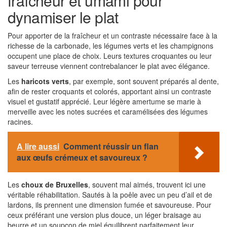
fraîcheur et umami pour
dynamiser le plat
Pour apporter de la fraîcheur et un contraste nécessaire face à la
richesse de la carbonade, les légumes verts et les champignons
occupent une place de choix. Leurs textures croquantes ou leur
saveur terreuse viennent contrebalancer le plat avec élégance.
Les
haricots verts
, par exemple, sont souvent préparés al dente,
afin de rester croquants et colorés, apportant ainsi un contraste
visuel et gustatif apprécié. Leur légère amertume se marie à
merveille avec les notes sucrées et caramélisées des légumes
racines.
A lire aussi
Comment réussir un flan
aux œufs crémeux et savoureux ?
Les
choux de Bruxelles
, souvent mal aimés, trouvent ici une
véritable réhabilitation. Sautés à la poêle avec un peu d’ail et de
lardons, ils prennent une dimension fumée et savoureuse. Pour
ceux préférant une version plus douce, un léger braisage au
beurre et un soupçon de miel équilibrent parfaitement leur