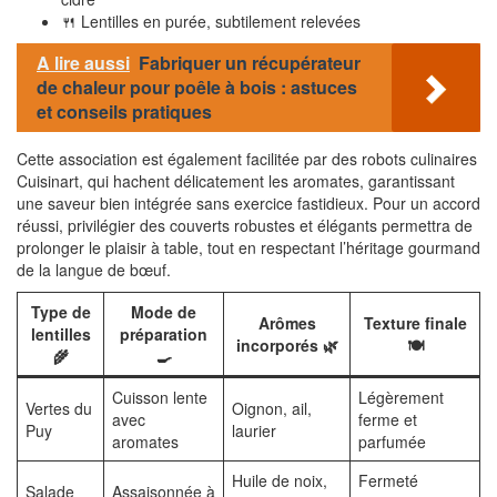
🍴 Lentilles en purée, subtilement relevées
A lire aussi
Fabriquer un récupérateur
de chaleur pour poêle à bois : astuces
et conseils pratiques
Cette association est également facilitée par des robots culinaires
Cuisinart, qui hachent délicatement les aromates, garantissant
une saveur bien intégrée sans exercice fastidieux. Pour un accord
réussi, privilégier des couverts robustes et élégants permettra de
prolonger le plaisir à table, tout en respectant l’héritage gourmand
de la langue de bœuf.
Type de
Mode de
Arômes
Texture finale
lentilles
préparation
incorporés 🌿
🍽️
🌾
🍳
Cuisson lente
Légèrement
Vertes du
Oignon, ail,
avec
ferme et
Puy
laurier
aromates
parfumée
Huile de noix,
Fermeté
Salade
Assaisonnée à