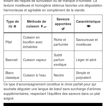
évitant les risques de surcuisson ou de manque d’humidité. La
texture moelleuse et homogène obtenue favorise une dégustation
harmonieuse et agréable en complément de la viande.
Saveurs
Type de
Méthode de
Caractéristique
apportées
riz 🍚
cuisson 👩‍🍳
🍽️
🌿
Cuisson en
Riche et
Savoureuse et
Pilaf
bouillon avec
parfumée
moelleuse
échalotes
Subtil
Basmati
Cuisson vapeur
parfum
Léger et aéré
exotique
Blanc
Simple et
Cuisson à l’eau
Neutre
classique
polyvalent
Ce type d’accompagnement constitue le choix parfait pour qui
souhaite déguster une langue de bœuf sans surcharge d’arômes
supplémentaires, respectant l’équilibre des saveurs dans un plat
soigné.