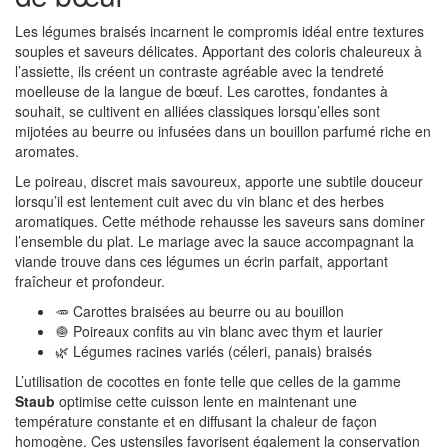
Les légumes braisés incarnent le compromis idéal entre textures
souples et saveurs délicates. Apportant des coloris chaleureux à
l’assiette, ils créent un contraste agréable avec la tendreté
moelleuse de la langue de bœuf. Les carottes, fondantes à
souhait, se cultivent en alliées classiques lorsqu’elles sont
mijotées au beurre ou infusées dans un bouillon parfumé riche en
aromates.
Le poireau, discret mais savoureux, apporte une subtile douceur
lorsqu’il est lentement cuit avec du vin blanc et des herbes
aromatiques. Cette méthode rehausse les saveurs sans dominer
l’ensemble du plat. Le mariage avec la sauce accompagnant la
viande trouve dans ces légumes un écrin parfait, apportant
fraîcheur et profondeur.
🥕 Carottes braisées au beurre ou au bouillon
🧅 Poireaux confits au vin blanc avec thym et laurier
🌿 Légumes racines variés (céleri, panais) braisés
L’utilisation de cocottes en fonte telle que celles de la gamme
Staub
optimise cette cuisson lente en maintenant une
température constante et en diffusant la chaleur de façon
homogène. Ces ustensiles favorisent également la conservation