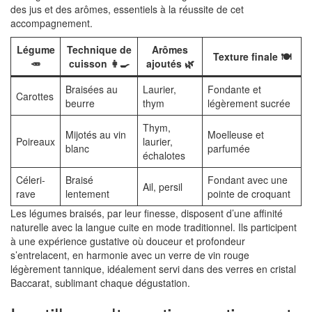
des jus et des arômes, essentiels à la réussite de cet
accompagnement.
Légume
Technique de
Arômes
Texture finale 🍽️
🥕
cuisson 👩‍🍳
ajoutés 🌿
Braisées au
Laurier,
Fondante et
Carottes
beurre
thym
légèrement sucrée
Thym,
Mijotés au vin
Moelleuse et
Poireaux
laurier,
blanc
parfumée
échalotes
Céleri-
Braisé
Fondant avec une
Ail, persil
rave
lentement
pointe de croquant
Les légumes braisés, par leur finesse, disposent d’une affinité
naturelle avec la langue cuite en mode traditionnel. Ils participent
à une expérience gustative où douceur et profondeur
s’entrelacent, en harmonie avec un verre de vin rouge
légèrement tannique, idéalement servi dans des verres en cristal
Baccarat, sublimant chaque dégustation.