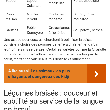
Vapeur
vapeur
Persil, ciboulette
moelleuse
Cuisinart
Purée
Moulinex
Onctueuse et
Beurre, crème,
maison
mixeur
fondante
moutarde
Poêle
Croustillantes
Sautées
Sel, poivre, herbes
Demeyere
à l’extérieur
Une astuce pour ceux qui cherchent à optimiser la cuisson
consiste à choisir des pommes de terre à chair ferme, gardant
leur forme sans se défaire. Certaines variétés comme la Charlotte
ou la Ratte font merveille en accompagnement de langue de
bœuf, mettant en valeur à la fois rusticité et raffinement.
A lire aussi
Les animaux les plus
effrayants et dangereux des Fidji
Légumes braisés : douceur et
subtilité au service de la langue
de bœuf