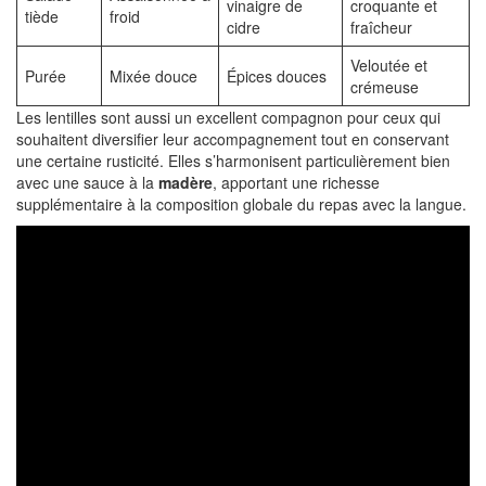
vinaigre de
croquante et
tiède
froid
cidre
fraîcheur
Veloutée et
Purée
Mixée douce
Épices douces
crémeuse
Les lentilles sont aussi un excellent compagnon pour ceux qui
souhaitent diversifier leur accompagnement tout en conservant
une certaine rusticité. Elles s’harmonisent particulièrement bien
avec une sauce à la
madère
, apportant une richesse
supplémentaire à la composition globale du repas avec la langue.