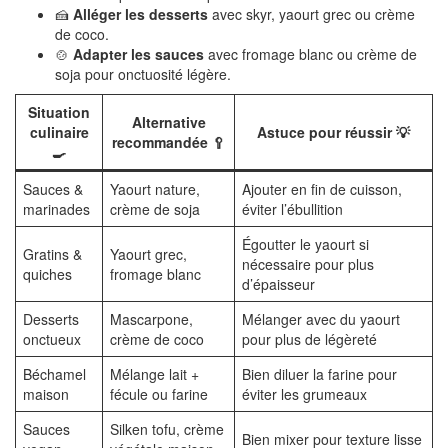
🍰
Alléger les desserts
avec skyr, yaourt grec ou crème
de coco.
🍲
Adapter les sauces
avec fromage blanc ou crème de
soja pour onctuosité légère.
Situation
Alternative
culinaire
Astuce pour réussir 💡
recommandée 🥄
🍳
Sauces &
Yaourt nature,
Ajouter en fin de cuisson,
marinades
crème de soja
éviter l’ébullition
Égoutter le yaourt si
Gratins &
Yaourt grec,
nécessaire pour plus
quiches
fromage blanc
d’épaisseur
Desserts
Mascarpone,
Mélanger avec du yaourt
onctueux
crème de coco
pour plus de légèreté
Béchamel
Mélange lait +
Bien diluer la farine pour
maison
fécule ou farine
éviter les grumeaux
Sauces
Silken tofu, crème
Bien mixer pour texture lisse