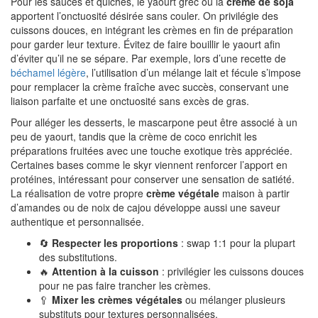
Pour les sauces et quiches, le yaourt grec ou la
crème de soja
apportent l’onctuosité désirée sans couler. On privilégie des
cuissons douces, en intégrant les crèmes en fin de préparation
pour garder leur texture. Évitez de faire bouillir le yaourt afin
d’éviter qu’il ne se sépare. Par exemple, lors d’une recette de
béchamel légère
, l’utilisation d’un mélange lait et fécule s’impose
pour remplacer la crème fraîche avec succès, conservant une
liaison parfaite et une onctuosité sans excès de gras.
Pour alléger les desserts, le mascarpone peut être associé à un
peu de yaourt, tandis que la crème de coco enrichit les
préparations fruitées avec une touche exotique très appréciée.
Certaines bases comme le skyr viennent renforcer l’apport en
protéines, intéressant pour conserver une sensation de satiété.
La réalisation de votre propre
crème végétale
maison à partir
d’amandes ou de noix de cajou développe aussi une saveur
authentique et personnalisée.
🔄
Respecter les proportions
: swap 1:1 pour la plupart
des substitutions.
🔥
Attention à la cuisson
: privilégier les cuissons douces
pour ne pas faire trancher les crèmes.
🥄
Mixer les crèmes végétales
ou mélanger plusieurs
substituts pour textures personnalisées.