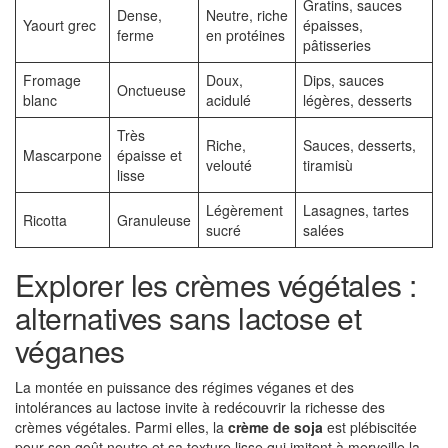
Gratins, sauces
Dense,
Neutre, riche
Yaourt grec
épaisses,
ferme
en protéines
pâtisseries
Fromage
Doux,
Dips, sauces
Onctueuse
blanc
acidulé
légères, desserts
Très
Riche,
Sauces, desserts,
Mascarpone
épaisse et
velouté
tiramisù
lisse
Légèrement
Lasagnes, tartes
Ricotta
Granuleuse
sucré
salées
Explorer les crèmes végétales :
alternatives sans lactose et
véganes
La montée en puissance des régimes véganes et des
intolérances au lactose invite à redécouvrir la richesse des
crèmes végétales. Parmi elles, la
crème de soja
est plébiscitée
pour son goût neutre et sa texture lisse qui imitent à merveille la