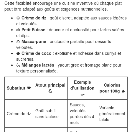
Cette flexibilité encourage une cuisine inventive où chaque plat
peut être adapté aux goûts et exigences nutritionnelles.
🍲
Crème de riz
: goût discret, adaptée aux sauces légères
et veloutés.
🍰
Petit Suisse
: douceur et onctuosité pour tartes salées
et dips.
🍮
Mascarpone
: onctuosité parfaite pour desserts
veloutés.
🥥
Crème de coco
: exotisme et richesse dans currys et
sucreries.
🍶
Mélanges lactés
: yaourt grec et fromage blanc pour
texture personnalisée.
Exemple
Atout principal
Calories
Substitut 🍽️
d’utilisation
💪
pour 100g 🔥
🍳
Sauces,
Variable,
Goût subtil,
veloutés,
Crème de riz
généralement
sans lactose
purées dès 4
faible
mois