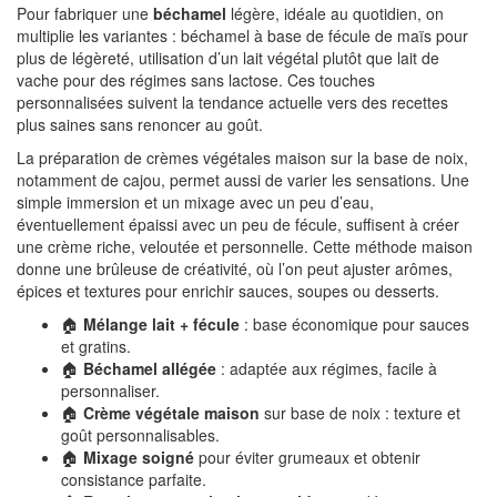
Pour fabriquer une
béchamel
légère, idéale au quotidien, on
multiplie les variantes : béchamel à base de fécule de maïs pour
plus de légèreté, utilisation d’un lait végétal plutôt que lait de
vache pour des régimes sans lactose. Ces touches
personnalisées suivent la tendance actuelle vers des recettes
plus saines sans renoncer au goût.
La préparation de crèmes végétales maison sur la base de noix,
notamment de cajou, permet aussi de varier les sensations. Une
simple immersion et un mixage avec un peu d’eau,
éventuellement épaissi avec un peu de fécule, suffisent à créer
une crème riche, veloutée et personnelle. Cette méthode maison
donne une brûleuse de créativité, où l’on peut ajuster arômes,
épices et textures pour enrichir sauces, soupes ou desserts.
🏠
Mélange lait + fécule
: base économique pour sauces
et gratins.
🏠
Béchamel allégée
: adaptée aux régimes, facile à
personnaliser.
🏠
Crème végétale maison
sur base de noix : texture et
goût personnalisables.
🏠
Mixage soigné
pour éviter grumeaux et obtenir
consistance parfaite.