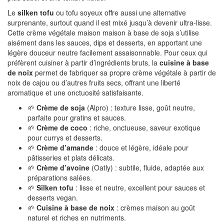
Le
silken tofu
ou tofu soyeux offre aussi une alternative
surprenante, surtout quand il est mixé jusqu’à devenir ultra-lisse.
Cette crème végétale maison maison à base de soja s’utilise
aisément dans les sauces, dips et desserts, en apportant une
légère douceur neutre facilement assaisonnable. Pour ceux qui
préfèrent cuisiner à partir d’ingrédients bruts, la
cuisine à base
de noix
permet de fabriquer sa propre crème végétale à partir de
noix de cajou ou d’autres fruits secs, offrant une liberté
aromatique et une onctuosité satisfaisante.
🌱
Crème de soja
(Alpro) : texture lisse, goût neutre,
parfaite pour gratins et sauces.
🌱
Crème de coco
: riche, onctueuse, saveur exotique
pour currys et desserts.
🌱
Crème d’amande
: douce et légère, idéale pour
pâtisseries et plats délicats.
🌱
Crème d’avoine
(Oatly) : subtile, fluide, adaptée aux
préparations salées.
🌱
Silken tofu
: lisse et neutre, excellent pour sauces et
desserts vegan.
🌱
Cuisine à base de noix
: crèmes maison au goût
naturel et riches en nutriments.