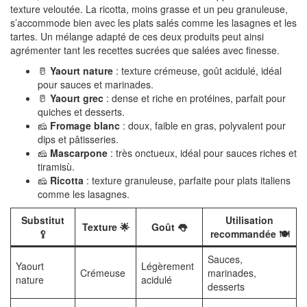
texture veloutée. La ricotta, moins grasse et un peu granuleuse,
s’accommode bien avec les plats salés comme les lasagnes et les
tartes. Un mélange adapté de ces deux produits peut ainsi
agrémenter tant les recettes sucrées que salées avec finesse.
🥛
Yaourt nature
: texture crémeuse, goût acidulé, idéal
pour sauces et marinades.
🥛
Yaourt grec
: dense et riche en protéines, parfait pour
quiches et desserts.
🧀
Fromage blanc
: doux, faible en gras, polyvalent pour
dips et pâtisseries.
🧀
Mascarpone
: très onctueux, idéal pour sauces riches et
tiramisù.
🧀
Ricotta
: texture granuleuse, parfaite pour plats italiens
comme les lasagnes.
Substitut
Utilisation
Texture 🌟
Goût 👅
🥄
recommandée 🍽️
Sauces,
Yaourt
Légèrement
Crémeuse
marinades,
nature
acidulé
desserts