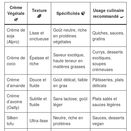
Crème
Texture
Usage culinaire
Végétale
Spécificités 🍃
🌈
recommandé 🍳
🌿
Crème de
Goût neutre, riche
Lisse et
Quiches, sauces,
soja
en protéines
onctueuse
gratins
(Alpro)
végétales
Currys, desserts
Saveur exotique,
Crème de
Épaisse et
exotiques,
haute teneur en
coco
riche
soupes
matières grasses
crémeuses
Crème
Douce et
Goût délicat, faible
Pâtisseries, plats
d’amande
fluide
en gras
délicats
Crème
Subtile et
Sans lactose, goût
Plats salés et
d’avoine
fluide
léger
sauces légères
(Oatly)
Silken
Neutre, riche en
Sauces, desserts
Ultra-lisse
tofu
protéines
vegan