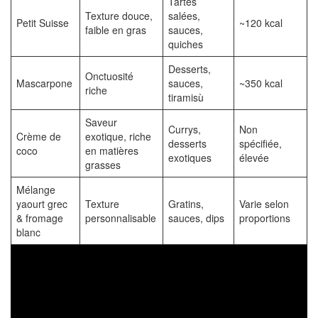
Tartes
Texture douce,
salées,
Petit Suisse
~120 kcal
faible en gras
sauces,
quiches
Desserts,
Onctuosité
Mascarpone
sauces,
~350 kcal
riche
tiramisù
Saveur
Currys,
Non
Crème de
exotique, riche
desserts
spécifiée,
coco
en matières
exotiques
élevée
grasses
Mélange
yaourt grec
Texture
Gratins,
Varie selon
& fromage
personnalisable
sauces, dips
proportions
blanc