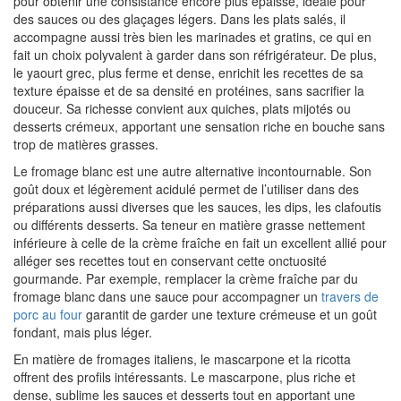
pour obtenir une consistance encore plus épaisse, idéale pour
des sauces ou des glaçages légers. Dans les plats salés, il
accompagne aussi très bien les marinades et gratins, ce qui en
fait un choix polyvalent à garder dans son réfrigérateur. De plus,
le yaourt grec, plus ferme et dense, enrichit les recettes de sa
texture épaisse et de sa densité en protéines, sans sacrifier la
douceur. Sa richesse convient aux quiches, plats mijotés ou
desserts crémeux, apportant une sensation riche en bouche sans
trop de matières grasses.
Le fromage blanc est une autre alternative incontournable. Son
goût doux et légèrement acidulé permet de l’utiliser dans des
préparations aussi diverses que les sauces, les dips, les clafoutis
ou différents desserts. Sa teneur en matière grasse nettement
inférieure à celle de la crème fraîche en fait un excellent allié pour
alléger ses recettes tout en conservant cette onctuosité
gourmande. Par exemple, remplacer la crème fraîche par du
fromage blanc dans une sauce pour accompagner un
travers de
porc au four
garantit de garder une texture crémeuse et un goût
fondant, mais plus léger.
En matière de fromages italiens, le mascarpone et la ricotta
offrent des profils intéressants. Le mascarpone, plus riche et
dense, sublime les sauces et desserts tout en apportant une