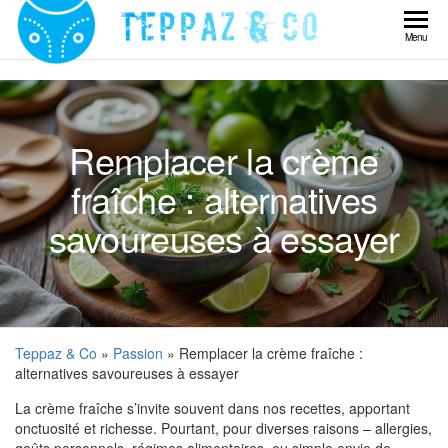
Skip
to
Teppaz
Menu
the
& Co
content
Remplacer la crème
fraîche : alternatives
savoureuses à essayer
Teppaz & Co
»
Passion
» Remplacer la crème fraîche :
alternatives savoureuses à essayer
La crème fraîche s’invite souvent dans nos recettes, apportant
onctuosité et richesse. Pourtant, pour diverses raisons – allergies,