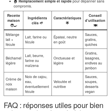
🏠
Remplacement simple et rapide
pour dépanner sans
compromis.
Recette
Conseil
Ingrédients
Caractéristiques
maison
d’utilisation
clés 🌱
🌟
🧑‍🍳
🍽️
Mélange
Sauces,
Lait, farine ou
Épaissi, neutre
lait +
gratins,
fécule
en goût
fécule
quiches
Gratins,
Lait, beurre,
Béchamel
Onctueuse et
lasagnes,
farine ou
légère
légère
endives au
maïzena
jambon
Noix de cajou,
Sauces,
Crème de
eau,
Veloutée et
soupes,
noix
éventuellement
nutritive
desserts
maison
fécule
vegan
FAQ : réponses utiles pour bien