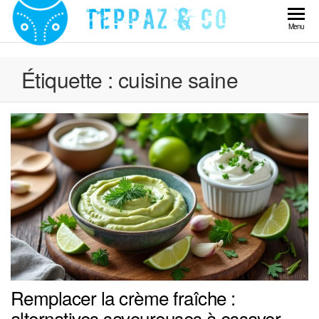
Skip
to
Teppaz
Menu
the
& Co
content
Étiquette :
cuisine saine
Remplacer la crème fraîche :
alternatives savoureuses à essayer