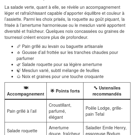
La salade verte, quant à elle, se révèle un accompagnement
léger et rafraîchissant capable d’apporter équilibre et couleur à
l’assiette. Parmi les choix prisés, la roquette au goût piquant, la
frisée à l’amertume harmonieuse ou le mesclun varié apportent
diversité et fraîcheur. Quelques noix concassées ou graines de
tournesol créent encore plus de profondeur.
🥖 Pain grillé au levain ou baguette artisanale
🧄 Gousse d’ail frottée sur les tranches chaudes pour
parfumer
🌿 Salade roquette pour sa légère amertume
🍃 Mesclun varié, subtil mélange de feuilles
🌰 Noix et graines pour une touche croquante
🍽️
🔧 Ustensiles
🌟 Points forts
Accompagnement
recommandés
Croustillant,
Poêle Lodge, grille-
Pain grillé à l’ail
parfumé,
pain Tefal
élégant
Amertume
Saladier Emile Henry,
Salade roquette
douce, fraîcheur
essoreuse Bodum