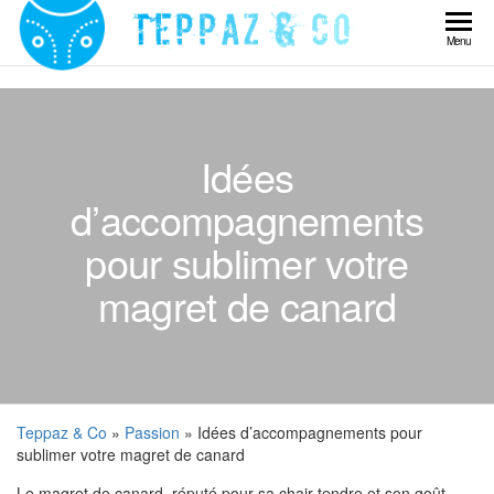
Skip
to
Teppaz
Menu
the
& Co
content
Idées
d’accompagnements
pour sublimer votre
magret de canard
Teppaz & Co
»
Passion
» Idées d’accompagnements pour
sublimer votre magret de canard
Le magret de canard, réputé pour sa chair tendre et son goût