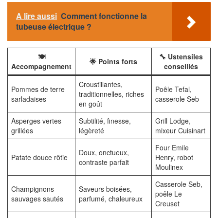
A lire aussi
Comment fonctionne la
tubeuse électrique ?
🍽️
🔧 Ustensiles
🌟 Points forts
Accompagnement
conseillés
Croustillantes,
Pommes de terre
Poêle Tefal,
traditionnelles, riches
sarladaises
casserole Seb
en goût
Asperges vertes
Subtilité, finesse,
Grill Lodge,
grillées
légèreté
mixeur Cuisinart
Four Emile
Doux, onctueux,
Patate douce rôtie
Henry, robot
contraste parfait
Moulinex
Casserole Seb,
Champignons
Saveurs boisées,
poêle Le
sauvages sautés
parfumé, chaleureux
Creuset