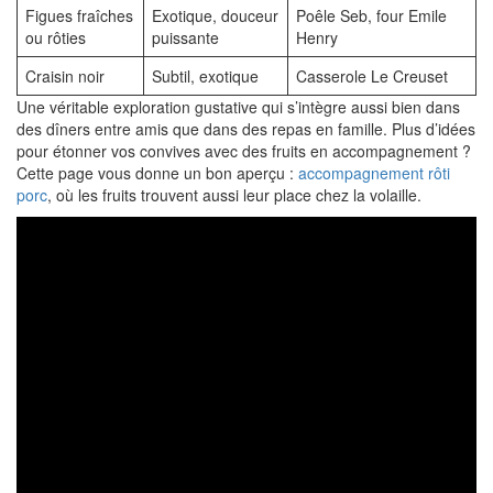
Figues fraîches
Exotique, douceur
Poêle Seb, four Emile
ou rôties
puissante
Henry
Craisin noir
Subtil, exotique
Casserole Le Creuset
Une véritable exploration gustative qui s’intègre aussi bien dans
des dîners entre amis que dans des repas en famille. Plus d’idées
pour étonner vos convives avec des fruits en accompagnement ?
Cette page vous donne un bon aperçu :
accompagnement rôti
porc
, où les fruits trouvent aussi leur place chez la volaille.