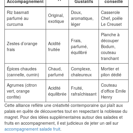
Accompagnement
Gustatifs
conseillé
Riz basmati
Doux,
Casserole
Original,
parfumé au
aromatique,
Chef, poêle
exotique
curcuma
léger
Le Creuset
Planche à
Frais,
découper
Zestes d’orange
Acidité
parfumé,
Bodum,
frais
fruitée
équilibré
couteau
tranchant
Épices chaudes
Chaud,
Complexe,
Mortier et
(cannelle, cumin)
parfumé
chaleureux
pilon dédié
Agrumes (citron
Couteau
Acidité
Fruité,
vert, orange
d’office Emile
équilibrée
rafraîchissant
confite)
Henry
Cette alliance reflète une créativité contemporaine qui plaît aux
palais en quête de découvertes tout en respectant la noblesse du
magret. Pour des idées supplémentaires autour des salades et
fruits en accompagnement, il est judicieux de jeter un œil sur
accompagnement salade fruit
.