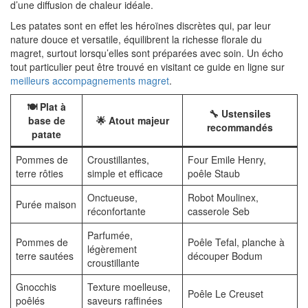
d’une diffusion de chaleur idéale.
Les patates sont en effet les héroïnes discrètes qui, par leur
nature douce et versatile, équilibrent la richesse florale du
magret, surtout lorsqu’elles sont préparées avec soin. Un écho
tout particulier peut être trouvé en visitant ce guide en ligne sur
meilleurs accompagnements magret
.
🍽️ Plat à
🔧 Ustensiles
base de
🌟 Atout majeur
recommandés
patate
Pommes de
Croustillantes,
Four Emile Henry,
terre rôties
simple et efficace
poêle Staub
Onctueuse,
Robot Moulinex,
Purée maison
réconfortante
casserole Seb
Parfumée,
Pommes de
Poêle Tefal, planche à
légèrement
terre sautées
découper Bodum
croustillante
Gnocchis
Texture moelleuse,
Poêle Le Creuset
poêlés
saveurs raffinées