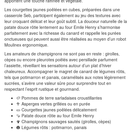
apportent une touche raffinée et végétale.
Les courgettes jaunes poêlées en cubes, préparées dans une
casserole Seb, participent également au jeu des textures avec
leur croquant délicat et leur goût subtil. La douceur naturelle de la
patate douce rôtie lentement au four Emile Henry s’harmonise
parfaitement avec la richesse du canard et rappelle les purées
onctueuses qui peuvent aussi être réalisées au moyen d’un robot
Moulinex ergonomique.
Les amateurs de champignons ne sont pas en reste : girolles,
cèpes ou encore pleurotes poêlés avec persillade parfument
l’assiette, réveillant les sensations autour d’un plat d’hiver
chaleureux. Accompagner le magret de canard de légumes rôtis,
tels que potimarron et panais, caramélisés aux notes légèrement
sucrées, s’avère une valeur sûre pour surprendre tout en
respectant l’esprit rustique et gourmand.
🥔 Pommes de terre sarladaises croustillantes
🥦 Asperges vertes grillées ou en purée
🥒 Courgettes jaunes poêlées délicatement
🍠 Patate douce rôtie au four Emile Henry
🍄 Champignons sauvages sautés (girolles, cèpes)
🎃 Légumes rôtis : potimarron, panais