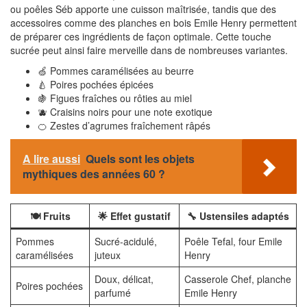
ou poêles Séb apporte une cuisson maîtrisée, tandis que des
accessoires comme des planches en bois Emile Henry permettent
de préparer ces ingrédients de façon optimale. Cette touche
sucrée peut ainsi faire merveille dans de nombreuses variantes.
🍏 Pommes caramélisées au beurre
🍐 Poires pochées épicées
🍇 Figues fraîches ou rôties au miel
🫐 Craisins noirs pour une note exotique
🍊 Zestes d’agrumes fraîchement râpés
A lire aussi
Quels sont les objets
mythiques des années 60 ?
🍽️ Fruits
🌟 Effet gustatif
🔧 Ustensiles adaptés
Pommes
Sucré-acidulé,
Poêle Tefal, four Emile
caramélisées
juteux
Henry
Doux, délicat,
Casserole Chef, planche
Poires pochées
parfumé
Emile Henry