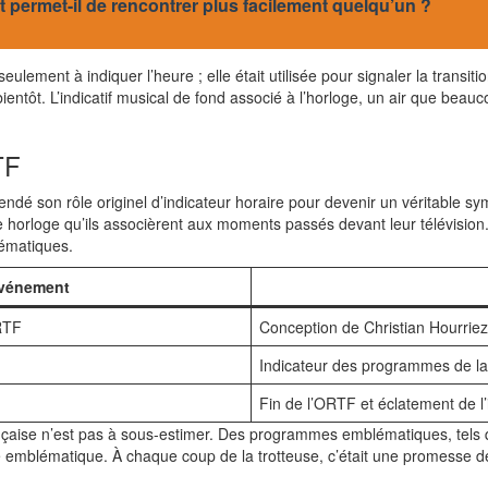
 permet-il de rencontrer plus facilement quelqu’un ?
 seulement à indiquer l’heure ; elle était utilisée pour signaler la tran
 bientôt. L’indicatif musical de fond associé à l’horloge, un air que b
TF
endé son rôle originel d’indicateur horaire pour devenir un véritable sy
 horloge qu’ils associèrent aux moments passés devant leur télévision
hématiques.
vénement
RTF
Conception de Christian Hourriez
Indicateur des programmes de l
Fin de l’ORTF et éclatement de l’i
rançaise n’est pas à sous-estimer. Des programmes emblématiques, tels 
 emblématique. À chaque coup de la trotteuse, c’était une promesse de 