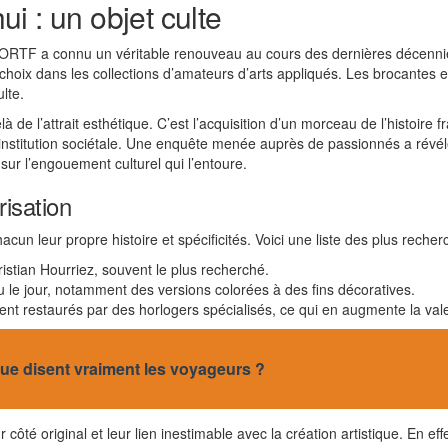
i : un objet culte
ge ORTF a connu un véritable renouveau au cours des dernières décennie
choix dans les collections d’amateurs d’arts appliqués. Les brocantes 
lte.
e l’attrait esthétique. C’est l’acquisition d’un morceau de l’histoire f
 institution sociétale. Une enquête menée auprès de passionnés a rév
sur l’engouement culturel qui l’entoure.
risation
acun leur propre histoire et spécificités. Voici une liste des plus reche
ristian Hourriez, souvent le plus recherché.
vu le jour, notamment des versions colorées à des fins décoratives.
ent restaurés par des horlogers spécialisés, ce qui en augmente la vale
 que disent vraiment les voyageurs ?
côté original et leur lien inestimable avec la création artistique. En eff