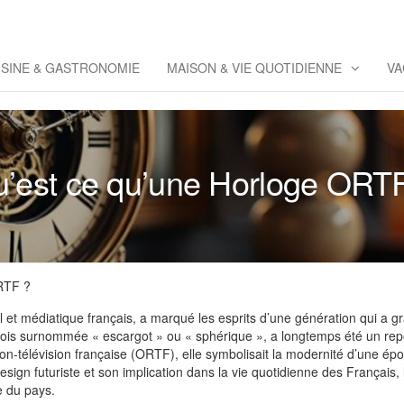
eppaz
 Co
ISINE & GASTRONOMIE
MAISON & VIE QUOTIDIENNE
VA
’est ce qu’une Horloge ORT
RTF ?
 et médiatique français, a marqué les esprits d’une génération qui a g
rfois surnommée « escargot » ou « sphérique », a longtemps été un repèr
ion-télévision française (ORTF), elle symbolisait la modernité d’une épo
design futuriste et son implication dans la vie quotidienne des Français,
e du pays.