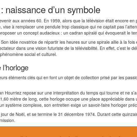
 : naissance d’un symbole
revenir aux années 60. En 1959, alors que la télévision était encore en
vise à remplacer une pendule trop classique qui ne captait pas l’atten
 proposer un concept audacieux : un cadran spiralé qui évoquerait le t
on idée novatrice de répartir les heures sur une spirale allie à la foi
tateur dans une vision futuriste de la télévisibilité. En effet, c’est le d
phénomène social et culturel.
 l’horloge
urs éléments clés qui en font un objet de collection prisé par les pass
an Hourriez repose sur une interprétation du temps qui tourne et ne s’a
1,60 mètre de long, cette horloge occupe une place appréciable dans 
 un système complexe, son entretien exige un savoir-faire horloger préc
our de Noël, et se termine le 31 décembre 1974. Durant cette quinzai
mission.