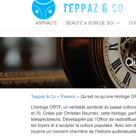
Skip
to
T
the
&
content
ASPHALTE
BEAUTÉ & SOIN DE SOI
CU
Qu
Teppaz & Co
»
Passion
» Qu’est ce qu’une Horloge O
L’horloge ORTF, un véritable symbole du passé culturel
et 70. Créée par Christian Hourriez, cette horloge, pa
téléspectateurs. Développée par l’Office de radiodiffus
les foyers et à sculpter la culture populaire. Avec son 
incarne un moment charnière de l’histoire audiovisuell