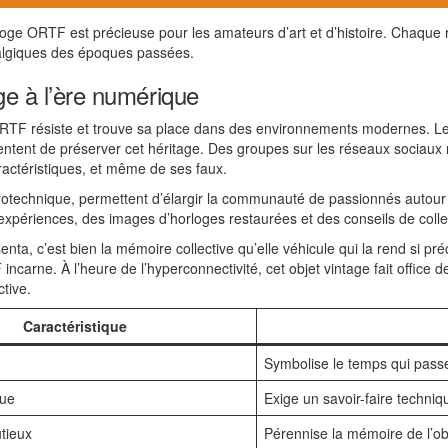
rloge ORTF est précieuse pour les amateurs d’art et d’histoire. Chaque 
stalgiques des époques passées.
oge à l’ère numérique
ORTF résiste et trouve sa place dans des environnements modernes. Les
 tentent de préserver cet héritage. Des groupes sur les réseaux sociau
ractéristiques, et même de ses faux.
technique, permettent d’élargir la communauté de passionnés autour d
xpériences, des images d’horloges restaurées et des conseils de colle
nta, c’est bien la mémoire collective qu’elle véhicule qui la rend si pr
incarne. À l’heure de l’hyperconnectivité, cet objet vintage fait office 
ctive.
Caractéristique
Symbolise le temps qui pass
que
Exige un savoir-faire techniq
tieux
Pérennise la mémoire de l’ob