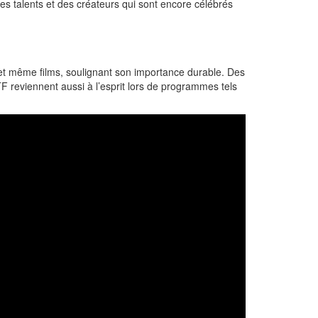
des talents et des créateurs qui sont encore célébrés
 et même films, soulignant son importance durable. Des
 reviennent aussi à l’esprit lors de programmes tels