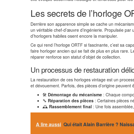
Les secrets de l’horloge 
Derrière son apparence simple se cache un mécanisme co
un véritable chef-d’œuvre d’ingénierie. Propulsée par
d’horlogers habiles osent encore la manipuler.
Ce qui rend l’horloge ORTF si fascinante, c’est sa cap
faire horloger ancien qui se fait de plus en plus rare.
réparer renforce son statut d’objet de collection.
Un processus de restauration déli
La restauration de ces horloges vintage est un process
et dévouement. Parfois, des pièces d’origine peuvent êtr
🛠️
Démontage du mécanisme
: Chaque compos
🔧
Réparation des pièces
: Certaines pièces n
🕰️
Rassemblement final
: Une fois assemblée, 
A lire aussi
Qui était Alain Barrière ? Naiss