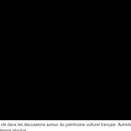
é dans les discussions autour du patrimoine culturel français. Autrefo
 temps révolus.