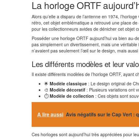
La horloge ORTF aujourd’hu
Alors qu’elle a disparu de l’antenne en 1974, l’horlo
rétro, cet objet emblématique a retrouvé une place de 
pour les collectionneurs avides de dénicher cet objet cu
Posséder une horloge ORTF aujourd’hui va bien au-delà d
pas simplement un divertissement, mais une véritable
n’avaient pas seulement l’œil sur le design, mais aussi 
Les différents modèles et leur valo
Il existe différents modèles de l’horloge ORTF, ayant ch
🌟
Modèle classique
: Le design original de Ch
🎨
Modèle décoratif
: Plusieurs variations ont 
⏱️
Modèle de collection
: Ces objets sont souv
A lire aussi
Avis négatifs sur le Cap Vert :
Ces horloges sont aujourd’hui très appréciées pour leur 