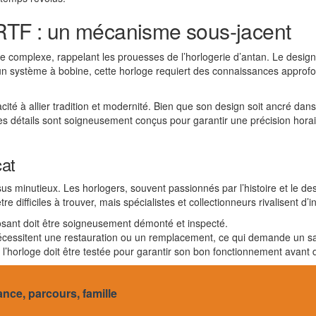
ORTF : un mécanisme sous-jacent
mplexe, rappelant les prouesses de l’horlogerie d’antan. Le design de 
 un système à bobine, cette horloge requiert des connaissances approf
acité à allier tradition et modernité. Bien que son design soit ancré d
 Les détails sont soigneusement conçus pour garantir une précision horair
cat
us minutieux. Les horlogers, souvent passionnés par l’histoire et le des
e difficiles à trouver, mais spécialistes et collectionneurs rivalisent d’
ant doit être soigneusement démonté et inspecté.
écessitent une restauration ou un remplacement, ce qui demande un savo
l’horloge doit être testée pour garantir son bon fonctionnement avant 
ance, parcours, famille