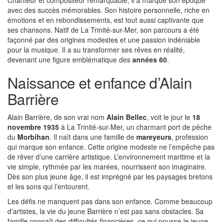
Chanteur et compositeur remarquable, il a marqué son époque
avec des succès mémorables. Son histoire personnelle, riche en
émotions et en rebondissements, est tout aussi captivante que
ses chansons. Natif de La Trinité-sur-Mer, son parcours a été
façonné par des origines modestes et une passion indéniable
pour la musique. Il a su transformer ses rêves en réalité,
devenant une figure emblématique des
années 60
.
Naissance et enfance d’Alain
Barrière
Alain Barrière, de son vrai nom
Alain Bellec
, voit le jour le
18
novembre 1935
à La Trinité-sur-Mer, un charmant port de pêche
du
Morbihan
. Il naît dans une famille de
mareyeurs
, profession
qui marque son enfance. Cette origine modeste ne l’empêche pas
de rêver d’une carrière artistique. L’environnement maritime et la
vie simple, rythmée par les marées, nourrissent son imaginaire.
Dès son plus jeune âge, il est imprégné par les paysages bretons
et les sons qui l’entourent.
Les défis ne manquent pas dans son enfance. Comme beaucoup
d’artistes, la vie du jeune Barrière n’est pas sans obstacles. Sa
famille connaît des difficultés financières, ce qui pousse le jeune