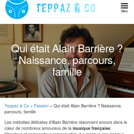
Skip
to
Teppaz
Menu
the
& Co
content
Qui était Alain Barrière ?
Naissance, parcours,
famille
Teppaz & Co
»
Passion
» Qui était Alain Barrière ? Naissance,
parcours, famille
Les mélodies délicates d’Alain Barrière résonnent encore dans le
cœur de nombreux amoureux de la
musique française
.