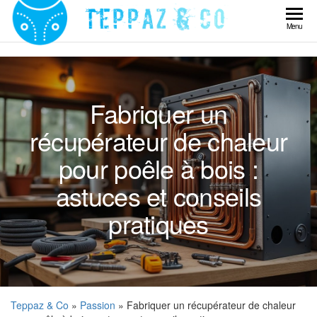
Skip
to
Teppaz
Menu
the
& Co
content
Fabriquer un
récupérateur de chaleur
pour poêle à bois :
astuces et conseils
pratiques
Teppaz & Co
»
Passion
» Fabriquer un récupérateur de chaleur