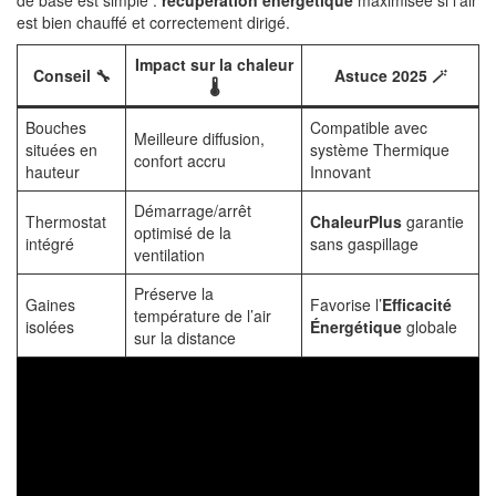
de base est simple :
récupération énergétique
maximisée si l’air
est bien chauffé et correctement dirigé.
Impact sur la chaleur
Conseil 🔧
Astuce 2025 🪄
🌡️
Bouches
Compatible avec
Meilleure diffusion,
situées en
système Thermique
confort accru
hauteur
Innovant
Démarrage/arrêt
Thermostat
ChaleurPlus
garantie
optimisé de la
intégré
sans gaspillage
ventilation
Préserve la
Gaines
Favorise l’
Efficacité
température de l’air
isolées
Énergétique
globale
sur la distance