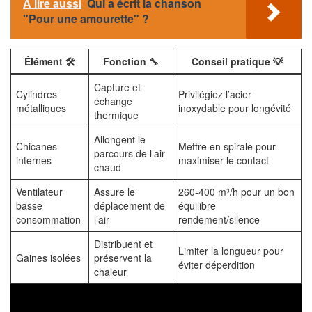
A lire aussi
Qui a écrit la chanson
"Pour une amourette" ?
Élément 🛠️
Fonction 🔧
Conseil pratique 💡
Capture et
Cylindres
Privilégiez l’acier
échange
métalliques
inoxydable pour longévité
thermique
Allongent le
Chicanes
Mettre en spirale pour
parcours de l’air
internes
maximiser le contact
chaud
Ventilateur
Assure le
260-400 m³/h pour un bon
basse
déplacement de
équilibre
consommation
l’air
rendement/silence
Distribuent et
Limiter la longueur pour
Gaines isolées
préservent la
éviter déperdition
chaleur