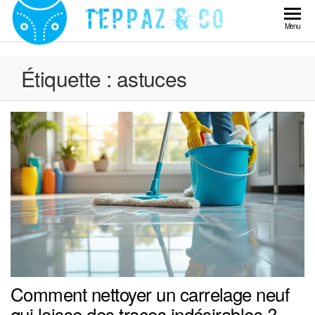
Skip
to
Teppaz
Menu
the
& Co
content
Étiquette :
astuces
Comment nettoyer un carrelage neuf
qui laisse des traces indésirables ?