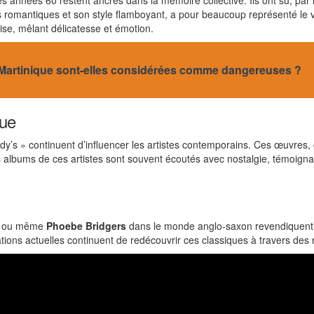
années 60 restent ancrés dans la mémoire collective. Ils ont su, par le
s romantiques et son style flamboyant, a pour beaucoup représenté le
se, mêlant délicatesse et émotion.
a Martinique sont-elles considérées comme dangereuses ?
que
y’s » continuent d’influencer les artistes contemporains. Ces œuvres
Les albums de ces artistes sont souvent écoutés avec nostalgie, témoign
ou même
Phoebe Bridgers
dans le monde anglo-saxon revendiquent 
rations actuelles continuent de redécouvrir ces classiques à travers de