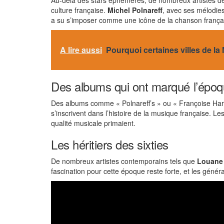
Au-delà des stars éphémères, de nombreux artistes des 
culture française.
Michel Polnareff
, avec ses mélodie
a su s’imposer comme une icône de la chanson françai
A lire aussi
Pourquoi certaines villes de l
Des albums qui ont marqué l’épo
Des albums comme « Polnareff’s » ou « Françoise Hard
s’inscrivent dans l’histoire de la musique française. 
qualité musicale primaient.
Les héritiers des sixties
De nombreux artistes contemporains tels que
Louane
fascination pour cette époque reste forte, et les géné