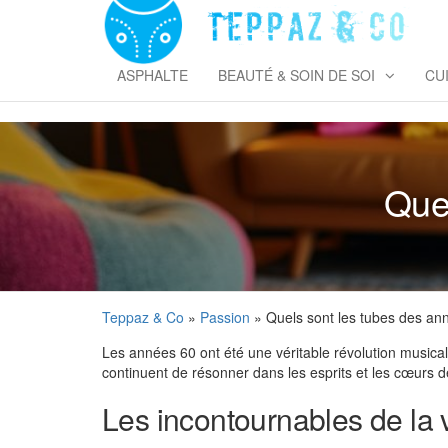
Skip
to
T
the
&
content
ASPHALTE
BEAUTÉ & SOIN DE SOI
CU
Quel
Teppaz & Co
»
Passion
» Quels sont les tubes des an
Les années 60 ont été une véritable révolution music
continuent de résonner dans les esprits et les cœurs d
Les incontournables de la 