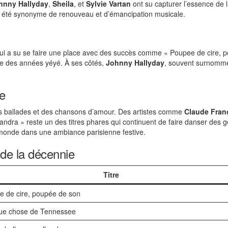
hnny Hallyday
,
Sheila
, et
Sylvie Vartan
ont su capturer l’essence de 
 a été synonyme de renouveau et d’émancipation musicale.
qui a su se faire une place avec des succès comme « Poupee de cire, po
dique des années yéyé. À ses côtés,
Johnny Hallyday
, souvent surnommé 
le
s ballades et des chansons d’amour. Des artistes comme
Claude Fran
ndra » reste un des titres phares qui continuent de faire danser des g
 monde dans une ambiance parisienne festive.
de la décennie
Titre
e de cire, poupée de son
ue chose de Tennessee