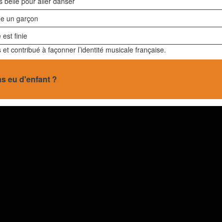
s belle pour aller danser
 un garçon
 est finie
 et contribué à façonner l’identité musicale française.
s eu d'enfant ?