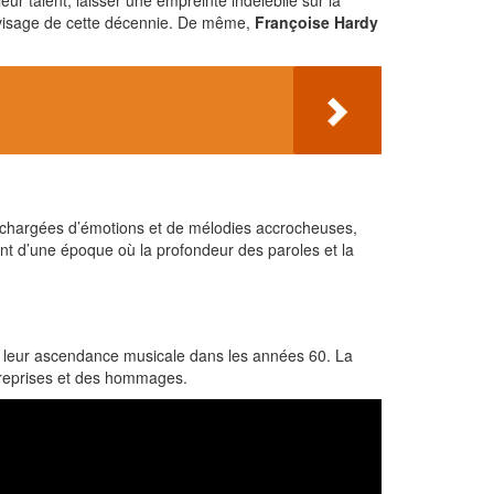
ur talent, laisser une empreinte indélébile sur la
 visage de cette décennie. De même,
Françoise Hardy
, chargées d’émotions et de mélodies accrocheuses,
ant d’une époque où la profondeur des paroles et la
leur ascendance musicale dans les années 60. La
s reprises et des hommages.