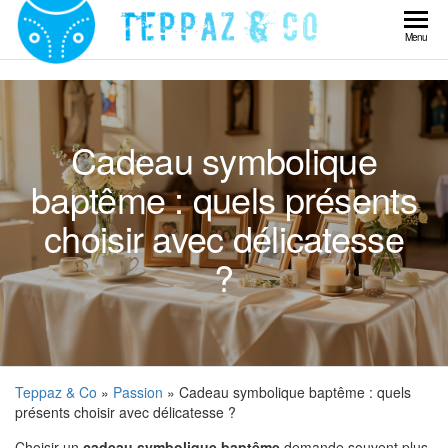
Skip
to
Teppaz
Menu
the
& Co
content
Cadeau symbolique
baptême : quels présents
choisir avec délicatesse
?
Teppaz & Co
»
Passion
» Cadeau symbolique baptême : quels
présents choisir avec délicatesse ?
Choisir un
cadeau symbolique baptême
demande souvent plus