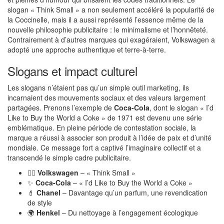
slogan « Think Small » a non seulement accéléré la popularité de
la Coccinelle, mais il a aussi représenté l’essence même de la
nouvelle philosophie publicitaire : le minimalisme et l’honnêteté.
Contrairement à d’autres marques qui exagéraient, Volkswagen a
adopté une approche authentique et terre-à-terre.
Slogans et impact culturel
Les slogans n’étaient pas qu’un simple outil marketing, ils
incarnaient des mouvements sociaux et des valeurs largement
partagées. Prenons l’exemple de
Coca-Cola
, dont le slogan « I’d
Like to Buy the World a Coke » de 1971 est devenu une série
emblématique. En pleine période de contestation sociale, la
marque a réussi à associer son produit à l’idée de paix et d’unité
mondiale. Ce message fort a captivé l’imaginaire collectif et a
transcendé le simple cadre publicitaire.
🏄‍♂️
Volkswagen
– « Think Small »
✨
Coca-Cola
– « I’d Like to Buy the World a Coke »
💄
Chanel
– Davantage qu’un parfum, une revendication
de style
🌍
Henkel
– Du nettoyage à l’engagement écologique