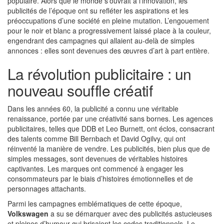
populaire. Alors que le monde s’ouvrait à l’innovation, les
publicités de l’époque ont su refléter les aspirations et les
préoccupations d’une société en pleine mutation. L’engouement
pour le noir et blanc a progressivement laissé place à la couleur,
engendrant des campagnes qui allaient au-delà de simples
annonces : elles sont devenues des œuvres d’art à part entière.
La révolution publicitaire : un
nouveau souffle créatif
Dans les années 60, la publicité a connu une véritable
renaissance, portée par une créativité sans bornes. Les agences
publicitaires, telles que DDB et Leo Burnett, ont éclos, consacrant
des talents comme Bill Bernbach et David Ogilvy, qui ont
réinventé la manière de vendre. Les publicités, bien plus que de
simples messages, sont devenues de véritables histoires
captivantes. Les marques ont commencé à engager les
consommateurs par le biais d’histoires émotionnelles et de
personnages attachants.
Parmi les campagnes emblématiques de cette époque,
Volkswagen
a su se démarquer avec des publicités astucieuses
et pleines d’humour qui brisaient les codes traditionnels. Le