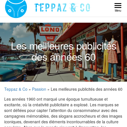
Skip
to
Teppaz
Menu
the
& Co
content
Les meilleures publicités
des années 60
Teppaz & Co
»
Passion
» Les meilleures publicités des années 60
Les années 1960 ont marqué une époque tumultueuse et
excitante, où la créativité publicitaire a explosé. Les marques se
sont défiées pour capter l’attention du consommateur avec des
campagnes mémorables, des slogans accrocheurs et des images
iconiques, devenant des éléments incontournables de la culture