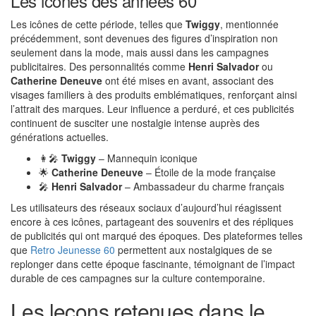
Les icônes des années 60
Les icônes de cette période, telles que
Twiggy
, mentionnée
précédemment, sont devenues des figures d’inspiration non
seulement dans la mode, mais aussi dans les campagnes
publicitaires. Des personnalités comme
Henri Salvador
ou
Catherine Deneuve
ont été mises en avant, associant des
visages familiers à des produits emblématiques, renforçant ainsi
l’attrait des marques. Leur influence a perduré, et ces publicités
continuent de susciter une nostalgie intense auprès des
générations actuelles.
👩‍🎤
Twiggy
– Mannequin iconique
🌟
Catherine Deneuve
– Étoile de la mode française
🎤
Henri Salvador
– Ambassadeur du charme français
Les utilisateurs des réseaux sociaux d’aujourd’hui réagissent
encore à ces icônes, partageant des souvenirs et des répliques
de publicités qui ont marqué des époques. Des plateformes telles
que
Retro Jeunesse 60
permettent aux nostalgiques de se
replonger dans cette époque fascinante, témoignant de l’impact
durable de ces campagnes sur la culture contemporaine.
Les leçons retenues dans le