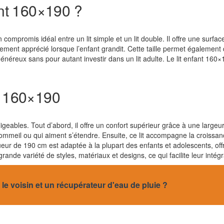
ant 160×190 ?
ompromis idéal entre un lit simple et un lit double. Il offre une surf
ement apprécié lorsque l’enfant grandit. Cette taille permet également 
néreux sans pour autant investir dans un lit adulte. Le lit enfant 160×19
nt 160×190
geables. Tout d’abord, il offre un confort supérieur grâce à une largeu
meil ou qui aiment s’étendre. Ensuite, ce lit accompagne la croissance
ueur de 190 cm est adaptée à la plupart des enfants et adolescents, offra
rande variété de styles, matériaux et designs, ce qui facilite leur inté
 le voisin et un récupérateur d'eau de pluie ?