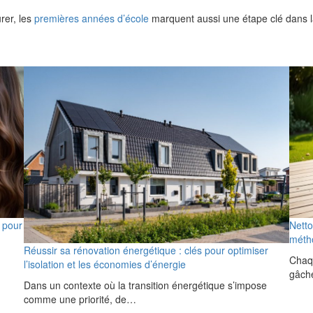
rer, les
premières années d’école
marquent aussi une étape clé dans la 
 pour
Netto
métho
Réussir sa rénovation énergétique : clés pour optimiser
Chaqu
l’isolation et les économies d’énergie
gâch
Dans un contexte où la transition énergétique s’impose
comme une priorité, de…