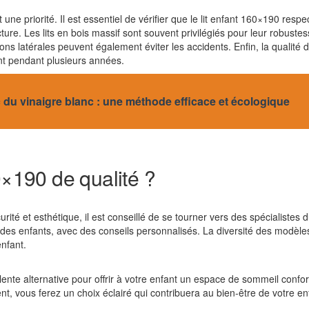
est une priorité. Il est essentiel de vérifier que le lit enfant 160×190 r
ucture. Les lits en bois massif sont souvent privilégiés pour leur robustes
ons latérales peuvent également éviter les accidents. Enfin, la qualité 
nt pendant plusieurs années.
 du vinaigre blanc : une méthode efficace et écologique
0×190 de qualité ?
curité et esthétique, il est conseillé de se tourner vers des spécialiste
es enfants, avec des conseils personnalisés. La diversité des modèles 
enfant.
nte alternative pour offrir à votre enfant un espace de sommeil confor
ent, vous ferez un choix éclairé qui contribuera au bien-être de votre en