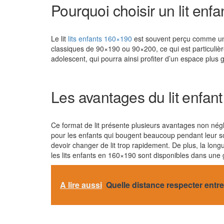
Pourquoi choisir un lit enf
Le lit
lits enfants 160×190
est souvent perçu comme un c
classiques de 90×190 ou 90×200, ce qui est particulièr
adolescent, qui pourra ainsi profiter d’un espace plus gé
Les avantages du lit enfa
Ce format de lit présente plusieurs avantages non négli
pour les enfants qui bougent beaucoup pendant leur som
devoir changer de lit trop rapidement. De plus, la long
les lits enfants en 160×190 sont disponibles dans une g
A lire aussi
Quelle distance respecter entre