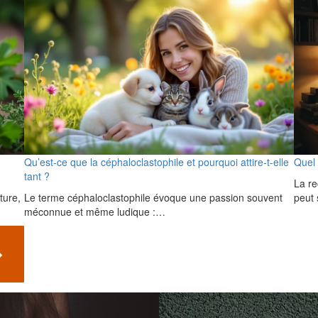
Qu’est-ce que la céphaloclastophile et pourquoi attire-t-elle
Quel 
tant ?
La re
ture,
Le terme céphaloclastophile évoque une passion souvent
peut
méconnue et même ludique :…