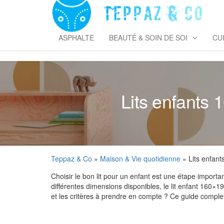
Skip
to
T
the
&
content
ASPHALTE
BEAUTÉ & SOIN DE SOI
CU
Lits enfants 
Teppaz & Co
»
Maison & Vie quotidienne
» Lits enfant
Choisir le bon lit pour un enfant est une étape importa
différentes dimensions disponibles, le lit enfant 160×
et les critères à prendre en compte ? Ce guide comple