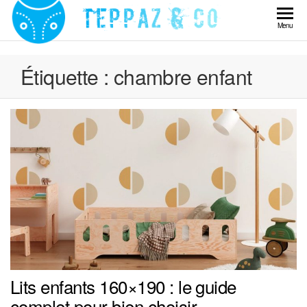
Skip
to
Teppaz
Menu
the
& Co
content
Étiquette :
chambre enfant
Lits enfants 160×190 : le guide
complet pour bien choisir