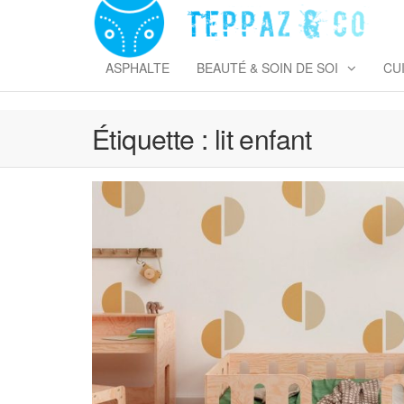
Skip
to
T
the
&
content
ASPHALTE
BEAUTÉ & SOIN DE SOI
CU
Étiquette :
lit enfant