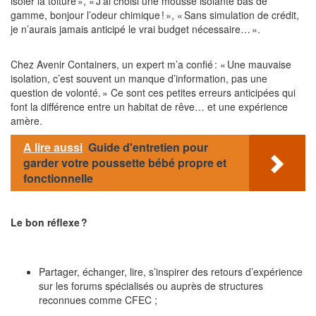
isoler la toiture », « J’ai choisi une mousse isolante bas de
gamme, bonjour l’odeur chimique ! », « Sans simulation de crédit,
je n’aurais jamais anticipé le vrai budget nécessaire… ».
Chez Avenir Containers, un expert m’a confié : « Une mauvaise
isolation, c’est souvent un manque d’information, pas une
question de volonté. » Ce sont ces petites erreurs anticipées qui
font la différence entre un habitat de rêve… et une expérience
amère.
A lire aussi
Guide d'entretien pour
garder votre poussette bébé propre et
fonctionnelle
Le bon réflexe ?
Partager, échanger, lire, s’inspirer des retours d’expérience
sur les forums spécialisés ou auprès de structures
reconnues comme CFEC ;