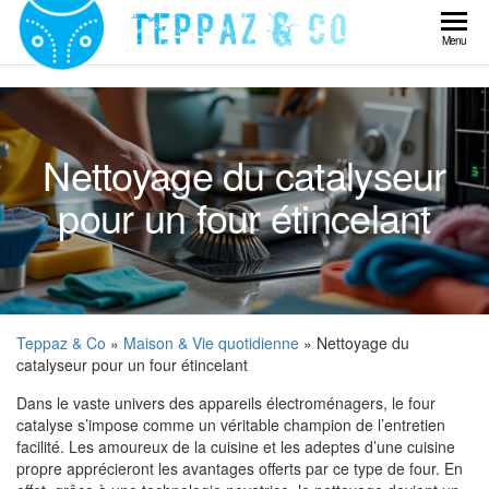
Skip
to
Teppaz
Menu
the
& Co
content
Nettoyage du catalyseur
pour un four étincelant
Teppaz & Co
»
Maison & Vie quotidienne
» Nettoyage du
catalyseur pour un four étincelant
Dans le vaste univers des appareils électroménagers, le four
catalyse s’impose comme un véritable champion de l’entretien
facilité. Les amoureux de la cuisine et les adeptes d’une cuisine
propre apprécieront les avantages offerts par ce type de four. En