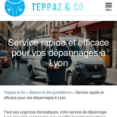
Skip
to
Teppaz
Menu
the
& Co
content
Service rapide et efficace
pour vos dépannages à
Lyon
Teppaz & Co
»
Maison & Vie quotidienne
» Service rapide et
efficace pour vos dépannages à Lyon
Face aux urgences domestiques, notre service de dépannage