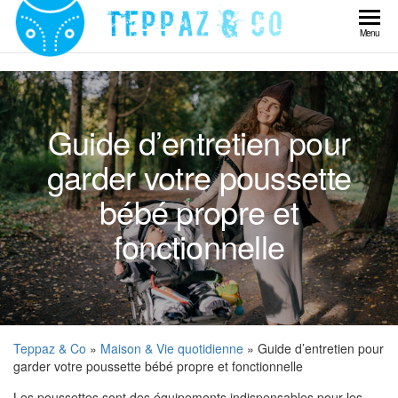
Skip
to
Teppaz
Menu
the
& Co
content
Guide d’entretien pour
garder votre poussette
bébé propre et
fonctionnelle
Teppaz & Co
»
Maison & Vie quotidienne
» Guide d’entretien pour
garder votre poussette bébé propre et fonctionnelle
Les poussettes sont des équipements indispensables pour les