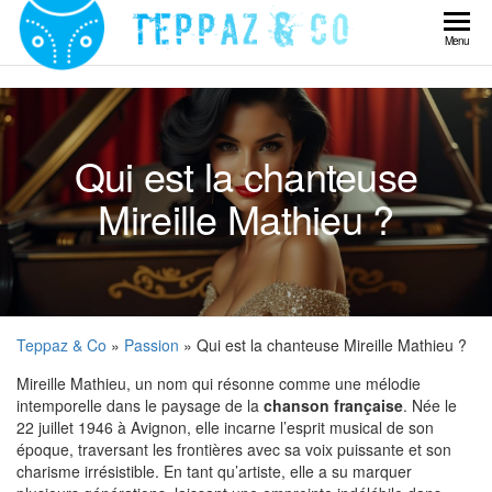
Skip
to
Teppaz
Menu
the
& Co
content
Qui est la chanteuse
Mireille Mathieu ?
Teppaz & Co
»
Passion
» Qui est la chanteuse Mireille Mathieu ?
Mireille Mathieu, un nom qui résonne comme une mélodie
intemporelle dans le paysage de la
chanson française
. Née le
22 juillet 1946 à Avignon, elle incarne l’esprit musical de son
époque, traversant les frontières avec sa voix puissante et son
charisme irrésistible. En tant qu’artiste, elle a su marquer