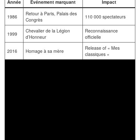
Année
Événement marquant
Impact
Retour à Paris, Palais des
1986
110 000 spectateurs
Congrès
Chevalier de la Légion
Reconnaissance
1999
d’Honneur
officielle
Release of « Mes
2016
Homage à sa mère
classiques »