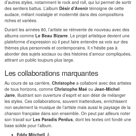
d’autres styles, notamment le rock and roll, qui lui permet de sortir
des sentiers battus. L’album
Désir d’Avenir
témoigne de cette
audace, mêlant nostalgie et modernité dans des compositions
riches et variées.
Durant les années 80, l’artiste se réinvente de nouveau avec des
albums comme
Le Beau Bizarre
. Le projet artistique devient une
plateforme d’expression où il peut faire entendre sa voix sur des
thèmes plus personnels et contemporains. Il n’hésite pas à
aborder des sujets sociaux ou des histoires d’amour compliquées,
attirant un public toujours plus large.
Les collaborations marquantes
Au cours de sa carrière,
Christophe
a collaboré avec des artistes
de tous horizons, comme
Christophe Maé
ou
Jean-Michel
Jarre
, illustrant son ouverture d’esprit et son désir de mélanger
les styles. Ces collaborations, souvent inattendues, enrichissent
non seulement la musique de l’artiste mais aussi le paysage de la
chanson française dans son ensemble. On peut par ailleurs noter
son travail sur
Les Paradis Perdus
, dont les textes ont fondé une
base solide pour l’album.
Eddy Mitchell
🎸