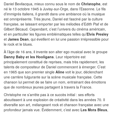
Daniel Bevilacqua, mieux connu sous le nom de
Christophe
, est
né le 13 octobre 1945 à Juvisy-sur-Orge, dans l’Essonne. Le fils
d’immigrés italiens, il grandit dans une ambiance où la musique
est omniprésente. Très jeune, Daniel est fasciné par la culture
française, se laissant emporter par les mélodies d’Edith Piaf et de
Gilbert Bécaud. Cependant, c’est l’univers du cinéma américain,
et en particulier les figures emblématiques telles qu’
Elvis Presley
et
James Dean
, qui éveillent en lui une passion irrépressible pour
le rock et le blues.
À l’âge de 16 ans, il invente son alter ego musical avec le groupe
Danny Baby et les Hooligans
. Leur répertoire est
principalement constitué de reprises, mais très rapidement, les
talents de compositeur de Daniel commencent à émerger. C’est
en 1965 que son premier single
Aline
voit le jour, déclenchant
une carrière fulgurante sur la scène musicale française. Cette
chanson lui permet de se faire un nom, entrainant des émotions
que de nombreux jeunes partagent à travers la France.
Christophe ne s’arrête pas à ce succès initial : ses efforts
aboutissent à une explosion de créativité dans les années 70. Il
diversifie son art, mélangeant rock et chanson française avec une
profondeur jamais vue. Évidemment, c’est avec
Les Mots Bleus
,