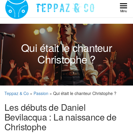
Skip
to
Teppaz
Menu
the
& Co
content
Qui était le chanteur
Christophe ?
Teppaz & Co
»
Passion
» Qui était le chanteur Christophe ?
Les débuts de Daniel
Bevilacqua : La naissance de
Christophe