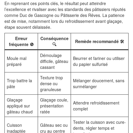
En reprenant ces points clés, le résultat peut atteindre
l’excellence et rivaliser avec les standards des pâtissiers réputés
comme Duc de Gascogne ou Pâtisserie des Rêves. La patience
est de mise, notamment lors du refroidissement avant glaçage,
étape souvent délaissée.
Erreur
Conséquence
Remède recommandé 🛠️
fréquente 🚫
🔍
Démoulage
Moule mal
Beurrer et fariner ou utiliser
difficile, gâteau
préparé
du papier sulfurisé
cassant
Texture trop
Trop battre la
Mélanger doucement, sans
dense ou
pâte
surmélanger
granuleuse
Glaçage
Glaçage coule,
Attendre refroidissement
appliqué sur
présentation
complet
gâteau chaud
ratée
Tester la cuisson avec cure-
Cuisson
Gâteau sec ou
dents, régler temps et
inadaptée
cru au centre