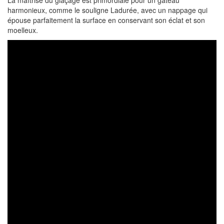
La maîtrise du glaçage est primordiale pour un gâteau
harmonieux, comme le souligne Ladurée, avec un nappage qui
épouse parfaitement la surface en conservant son éclat et son
moelleux.