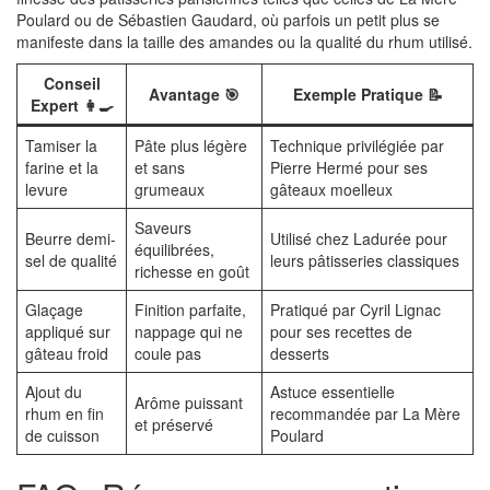
Poulard ou de Sébastien Gaudard, où parfois un petit plus se
manifeste dans la taille des amandes ou la qualité du rhum utilisé.
Conseil
Avantage 🎯
Exemple Pratique 📝
Expert 👩‍🍳
Tamiser la
Pâte plus légère
Technique privilégiée par
farine et la
et sans
Pierre Hermé pour ses
levure
grumeaux
gâteaux moelleux
Saveurs
Beurre demi-
Utilisé chez Ladurée pour
équilibrées,
sel de qualité
leurs pâtisseries classiques
richesse en goût
Glaçage
Finition parfaite,
Pratiqué par Cyril Lignac
appliqué sur
nappage qui ne
pour ses recettes de
gâteau froid
coule pas
desserts
Ajout du
Astuce essentielle
Arôme puissant
rhum en fin
recommandée par La Mère
et préservé
de cuisson
Poulard