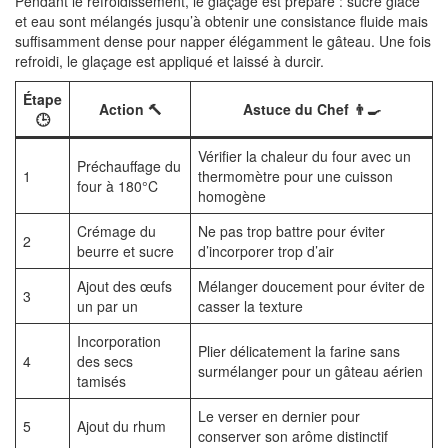
Pendant le refroidissement, le glaçage est préparé : sucre glace
et eau sont mélangés jusqu’à obtenir une consistance fluide mais
suffisamment dense pour napper élégamment le gâteau. Une fois
refroidi, le glaçage est appliqué et laissé à durcir.
Étape
Action 🔨
Astuce du Chef 👨‍🍳
🕒
Vérifier la chaleur du four avec un
Préchauffage du
1
thermomètre pour une cuisson
four à 180°C
homogène
Crémage du
Ne pas trop battre pour éviter
2
beurre et sucre
d’incorporer trop d’air
Ajout des œufs
Mélanger doucement pour éviter de
3
un par un
casser la texture
Incorporation
Plier délicatement la farine sans
4
des secs
surmélanger pour un gâteau aérien
tamisés
Le verser en dernier pour
5
Ajout du rhum
conserver son arôme distinctif