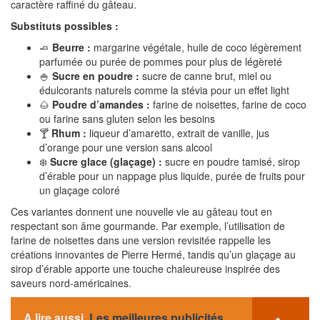
caractère raffiné du gâteau.
Substituts possibles :
🧈
Beurre :
margarine végétale, huile de coco légèrement
parfumée ou purée de pommes pour plus de légèreté
🍚
Sucre en poudre :
sucre de canne brut, miel ou
édulcorants naturels comme la stévia pour un effet light
🌰
Poudre d’amandes :
farine de noisettes, farine de coco
ou farine sans gluten selon les besoins
🍸
Rhum :
liqueur d’amaretto, extrait de vanille, jus
d’orange pour une version sans alcool
❄️
Sucre glace (glaçage) :
sucre en poudre tamisé, sirop
d’érable pour un nappage plus liquide, purée de fruits pour
un glaçage coloré
Ces variantes donnent une nouvelle vie au gâteau tout en
respectant son âme gourmande. Par exemple, l’utilisation de
farine de noisettes dans une version revisitée rappelle les
créations innovantes de Pierre Hermé, tandis qu’un glaçage au
sirop d’érable apporte une touche chaleureuse inspirée des
saveurs nord-américaines.
A lire aussi
Les meilleures publicités