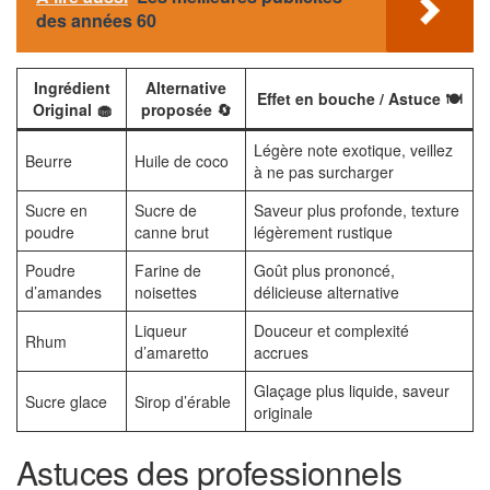
des années 60
Ingrédient
Alternative
Effet en bouche / Astuce 🍽️
Original 🧁
proposée 🔄
Légère note exotique, veillez
Beurre
Huile de coco
à ne pas surcharger
Sucre en
Sucre de
Saveur plus profonde, texture
poudre
canne brut
légèrement rustique
Poudre
Farine de
Goût plus prononcé,
d’amandes
noisettes
délicieuse alternative
Liqueur
Douceur et complexité
Rhum
d’amaretto
accrues
Glaçage plus liquide, saveur
Sucre glace
Sirop d’érable
originale
Astuces des professionnels