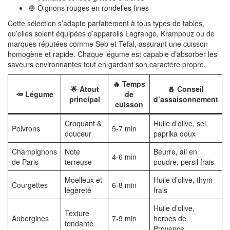
🧅 Oignons rouges en rondelles fines
Cette sélection s’adapte parfaitement à tous types de tables,
qu’elles soient équipées d’appareils Lagrange, Krampouz ou de
marques réputées comme Seb et Tefal, assurant une cuisson
homogène et rapide. Chaque légume est capable d’absorber les
saveurs environnantes tout en gardant son caractère propre.
🔥 Temps
🌟 Atout
🧂 Conseil
🥕 Légume
de
principal
d’assaisonnement
cuisson
Croquant &
Huile d’olive, sel,
Poivrons
5-7 min
douceur
paprika doux
Champignons
Note
Beurre, ail en
4-6 min
de Paris
terreuse
poudre, persil frais
Moelleux et
Huile d’olive, thym
Courgettes
6-8 min
légèreté
frais
Huile d’olive,
Texture
Aubergines
7-9 min
herbes de
fondante
Provence