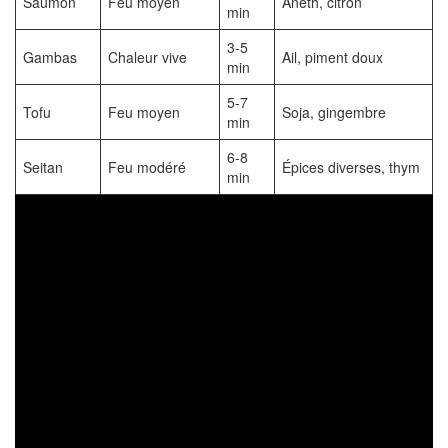
Saumon
Feu moyen
Aneth, citron
min
3-5
Gambas
Chaleur vive
Ail, piment doux
min
5-7
Tofu
Feu moyen
Soja, gingembre
min
6-8
Seitan
Feu modéré
Épices diverses, thym
min