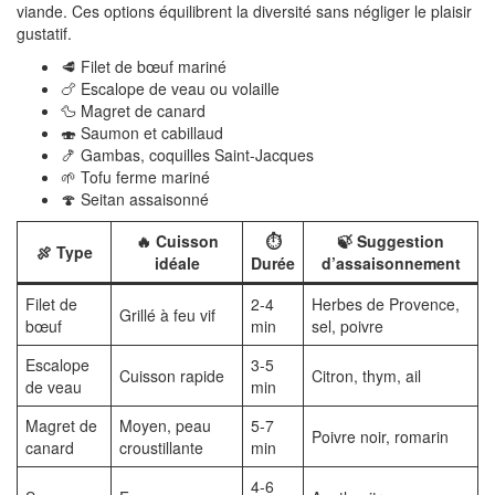
viande. Ces options équilibrent la diversité sans négliger le plaisir
gustatif.
🥩 Filet de bœuf mariné
🍗 Escalope de veau ou volaille
🦆 Magret de canard
🍣 Saumon et cabillaud
🍤 Gambas, coquilles Saint-Jacques
🌱 Tofu ferme mariné
🍄 Seitan assaisonné
🔥 Cuisson
⏱️
🍃 Suggestion
🍖 Type
idéale
Durée
d’assaisonnement
Filet de
2-4
Herbes de Provence,
Grillé à feu vif
bœuf
min
sel, poivre
Escalope
3-5
Cuisson rapide
Citron, thym, ail
de veau
min
Magret de
Moyen, peau
5-7
Poivre noir, romarin
canard
croustillante
min
4-6