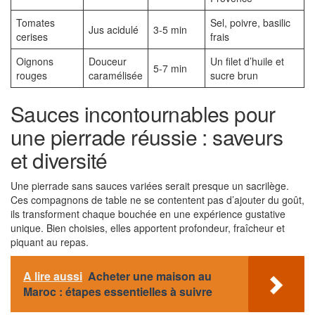
Tomates
Sel, poivre, basilic
Jus acidulé
3-5 min
cerises
frais
Oignons
Douceur
Un filet d’huile et
5-7 min
rouges
caramélisée
sucre brun
Sauces incontournables pour
une pierrade réussie : saveurs
et diversité
Une pierrade sans sauces variées serait presque un sacrilège.
Ces compagnons de table ne se contentent pas d’ajouter du goût,
ils transforment chaque bouchée en une expérience gustative
unique. Bien choisies, elles apportent profondeur, fraîcheur et
piquant au repas.
A lire aussi
Acheter une maison au
Maroc : étapes essentielles à suivre