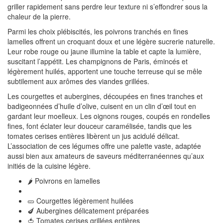
griller rapidement sans perdre leur texture ni s’effondrer sous la
chaleur de la pierre.
Parmi les choix plébiscités, les poivrons tranchés en fines
lamelles offrent un croquant doux et une légère sucrerie naturelle.
Leur robe rouge ou jaune illumine la table et capte la lumière,
suscitant l’appétit. Les champignons de Paris, émincés et
légèrement huilés, apportent une touche terreuse qui se mêle
subtilement aux arômes des viandes grillées.
Les courgettes et aubergines, découpées en fines tranches et
badigeonnées d’huile d’olive, cuisent en un clin d’œil tout en
gardant leur moelleux. Les oignons rouges, coupés en rondelles
fines, font éclater leur douceur caramélisée, tandis que les
tomates cerises entières libèrent un jus acidulé délicat.
L’association de ces légumes offre une palette vaste, adaptée
aussi bien aux amateurs de saveurs méditerranéennes qu’aux
initiés de la cuisine légère.
🌶️ Poivrons en lamelles
🥒 Courgettes légèrement huilées
🍆 Aubergines délicatement préparées
🍅 Tomates cerises grillées entières