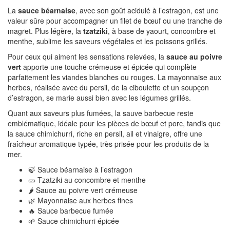
La
sauce béarnaise
, avec son goût acidulé à l’estragon, est une
valeur sûre pour accompagner un filet de bœuf ou une tranche de
magret. Plus légère, la
tzatziki
, à base de yaourt, concombre et
menthe, sublime les saveurs végétales et les poissons grillés.
Pour ceux qui aiment les sensations relevées, la
sauce au poivre
vert
apporte une touche crémeuse et épicée qui complète
parfaitement les viandes blanches ou rouges. La mayonnaise aux
herbes, réalisée avec du persil, de la ciboulette et un soupçon
d’estragon, se marie aussi bien avec les légumes grillés.
Quant aux saveurs plus fumées, la sauve barbecue reste
emblématique, idéale pour les pièces de bœuf et porc, tandis que
la sauce chimichurri, riche en persil, ail et vinaigre, offre une
fraîcheur aromatique typée, très prisée pour les produits de la
mer.
🍃 Sauce béarnaise à l’estragon
🥒 Tzatziki au concombre et menthe
🌶️ Sauce au poivre vert crémeuse
🌿 Mayonnaise aux herbes fines
🔥 Sauce barbecue fumée
🌱 Sauce chimichurri épicée