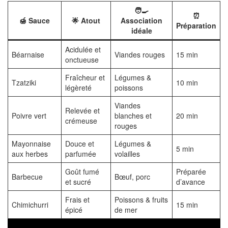
🧑‍🍳
⏰
🍯 Sauce
🌟 Atout
Association
Préparation
idéale
Acidulée et
Béarnaise
Viandes rouges
15 min
onctueuse
Fraîcheur et
Légumes &
Tzatziki
10 min
légèreté
poissons
Viandes
Relevée et
Poivre vert
blanches et
20 min
crémeuse
rouges
Mayonnaise
Douce et
Légumes &
5 min
aux herbes
parfumée
volailles
Goût fumé
Préparée
Barbecue
Bœuf, porc
et sucré
d’avance
Frais et
Poissons & fruits
Chimichurri
15 min
épicé
de mer