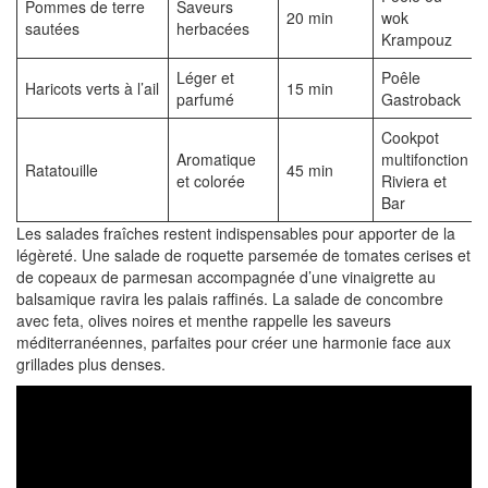
Pommes de terre
Saveurs
20 min
wok
sautées
herbacées
Krampouz
Léger et
Poêle
Haricots verts à l’ail
15 min
parfumé
Gastroback
Cookpot
Aromatique
multifonction
Ratatouille
45 min
et colorée
Riviera et
Bar
Les salades fraîches restent indispensables pour apporter de la
légèreté. Une salade de roquette parsemée de tomates cerises et
de copeaux de parmesan accompagnée d’une vinaigrette au
balsamique ravira les palais raffinés. La salade de concombre
avec feta, olives noires et menthe rappelle les saveurs
méditerranéennes, parfaites pour créer une harmonie face aux
grillades plus denses.