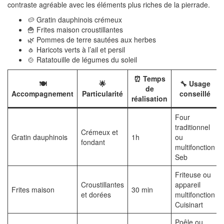
contraste agréable avec les éléments plus riches de la pierrade.
🥔 Gratin dauphinois crémeux
🍟 Frites maison croustillantes
🌿 Pommes de terre sautées aux herbes
🧄 Haricots verts à l’ail et persil
🍲 Ratatouille de légumes du soleil
⏰ Temps
🍽️
🌟
🔧 Usage
de
Accompagnement
Particularité
conseillé
réalisation
Four
traditionnel
Crémeux et
Gratin dauphinois
1h
ou
fondant
multifonction
Seb
Friteuse ou
Croustillantes
appareil
Frites maison
30 min
et dorées
multifonction
Cuisinart
Poêle ou