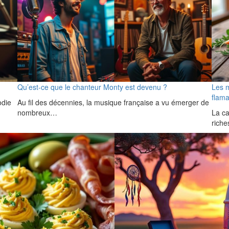
Qu’est-ce que le chanteur Monty est devenu ?
Les 
flam
odie
Au fil des décennies, la musique française a vu émerger de
nombreux…
La ca
rich