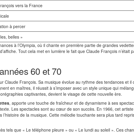
François vers la France
icale
ation à percer
les, belles »
nces à l’Olympia, où il chante en première partie de grandes vedettes 
 d’affiche. Tout cela met en lumière le fait que Claude François n’était
 années 60 et 70
ur Claude François. Sa musique évolue au rythme des tendances et il
 règnent en maîtres, il réussit à s’imposer avec un style unique qui mé
orégraphies captivantes, devient le visage de cette nouvelle ère.
ettes
, apporte une touche de fraîcheur et de dynamisme à ses spectacle
exte. Les spectacles sont au cœur de son succès. En 1966, cet artiste 
 l’histoire de la musique. Cette mélodie touchante sera plus tard repri
s tels que « Le téléphone pleure » ou « Le lundi au soleil ». Ces chans