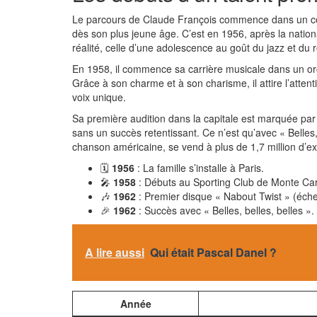
Le parcours de Claude François commence dans un conte
dès son plus jeune âge. C’est en 1956, après la nation
réalité, celle d’une adolescence au goût du jazz et du ro
En 1958, il commence sa carrière musicale dans un orch
Grâce à son charme et à son charisme, il attire l’atte
voix unique.
Sa première audition dans la capitale est marquée par 
sans un succès retentissant. Ce n’est qu’avec « Belles, 
chanson américaine, se vend à plus de 1,7 million d’e
🗓️
1956
: La famille s’installe à Paris.
🎤
1958
: Débuts au Sporting Club de Monte Car
🎶
1962
: Premier disque « Nabout Twist » (éch
🎉
1962
: Succès avec « Belles, belles, belles ».
A lire aussi
Qui était Pascal Danel ?
Année