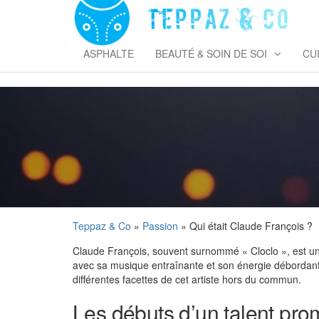
Skip
to
T
the
&
content
ASPHALTE
BEAUTÉ & SOIN DE SOI
CU
Teppaz & Co
»
Passion
» Qui était Claude François ?
Claude François, souvent surnommé « Cloclo », est une
avec sa musique entraînante et son énergie débordante. 
différentes facettes de cet artiste hors du commun.
Les débuts d’un talent pro