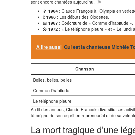
sont encore chantées aujourd’hui. 🌞
🎵
1964
: Claude François à l’Olympia en vedett
💃
1966
: Les débuts des Clodettes.
📅
1967
: Coécriture de « Comme d’habitude ».
🎤
1972
: « Le téléphone pleure » et « Le lundi a
A lire aussi
Qui est la chanteuse Michèle To
Chanson
Belles, belles, belles
Comme d’habitude
Le téléphone pleure
Au fil des années, Claude François diversifie ses acti
témoigne de son esprit entrepreneurial et de sa volon
La mort tragique d’une lé