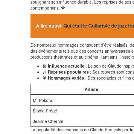
soulignant son influence durable. Les reprises de ses
contemporains. 💖
A lire aussi
Qui était le Guitariste de jazz f
De nombreux hommages continuent d’être réalisés, de
des événements tels que des concerts anniversaires e
productions théâtrales et au cinéma, liant ainsi l’histo
🎤
Influence actuelle
: Le son de Claude inspire
🎶
Reprises populaires
: Ses œuvres sont cons
💖
Hommages variés
: Des spectacles et films
Artiste
M. Pokora
Élodie Frégé
Jeanne Cherhal
La popularité des chansons de Claude François perdure