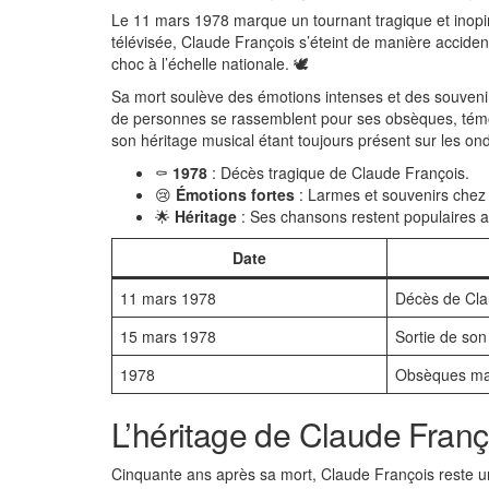
Le 11 mars 1978 marque un tournant tragique et inopin
télévisée, Claude François s’éteint de manière acciden
choc à l’échelle nationale. 🕊️
Sa mort soulève des émotions intenses et des souveni
de personnes se rassemblent pour ses obsèques, témoig
son héritage musical étant toujours présent sur les ond
⚰️
1978
: Décès tragique de Claude François.
😢
Émotions fortes
: Larmes et souvenirs chez 
🌟
Héritage
: Ses chansons restent populaires a
Date
11 mars 1978
Décès de Cla
15 mars 1978
Sortie de son
1978
Obsèques mas
L’héritage de Claude Franç
Cinquante ans après sa mort, Claude François reste un