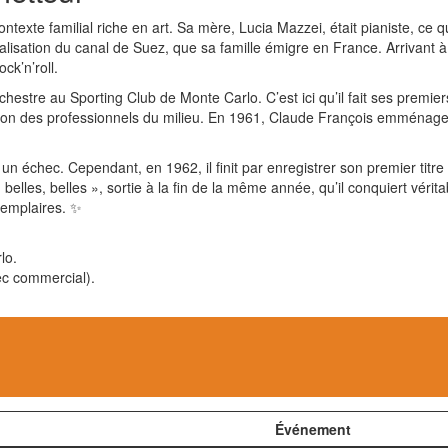
xte familial riche en art. Sa mère, Lucia Mazzei, était pianiste, ce q
alisation du canal de Suez, que sa famille émigre en France. Arrivant 
ck’n’roll.
estre au Sporting Club de Monte Carlo. C’est ici qu’il fait ses premier
ntion des professionnels du milieu. En 1961, Claude François emménage 
un échec. Cependant, en 1962, il finit par enregistrer son premier tit
belles, belles », sortie à la fin de la même année, qu’il conquiert vérit
xemplaires. ✨
lo.
ec commercial).
Événement