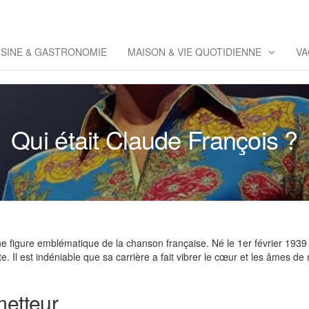
eppaz
 Co
ISINE & GASTRONOMIE
MAISON & VIE QUOTIDIENNE
VA
Qui était Claude François ?
 figure emblématique de la chanson française. Né le 1er février 1939 à
Il est indéniable que sa carrière a fait vibrer le cœur et les âmes de 
metteur