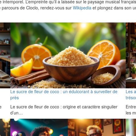
iste intemporel. L’empreinte qu’il a laissée sur le paysage musical franç
le parcours de Cloclo, rendez-vous sur
Wikipedia
et plongez dans son un
Le sucre de fleur de coco : un édulcorant à surveiller de
Les a
près
tréso
e
Le sucre de fleur de coco : origine et caractère singulier
Entre
d’un…
les 