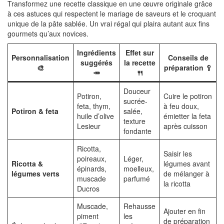
Transformez une recette classique en une œuvre originale grâce
à ces astuces qui respectent le mariage de saveurs et le croquant
unique de la pâte sablée. Un vrai régal qui plaira autant aux fins
gourmets qu’aux novices.
Ingrédients
Effet sur
Personnalisation
Conseils de
suggérés
la recette
🎨
préparation 🥄
🥕
🍴
Douceur
Potiron,
Cuire le potiron
sucrée-
feta, thym,
à feu doux,
Potiron & feta
salée,
huile d’olive
émietter la feta
texture
Lesieur
après cuisson
fondante
Ricotta,
Saisir les
poireaux,
Léger,
Ricotta &
légumes avant
épinards,
moelleux,
légumes verts
de mélanger à
muscade
parfumé
la ricotta
Ducros
Muscade,
Rehausse
Ajouter en fin
piment
les
de préparation