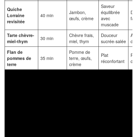
Saveur
Quiche
Jambon,
équilibrée
Dîn
Lorraine
40 min
œufs, crème
avec
fam
revisitée
muscade
Tarte chèvre-
Chèvre frais,
Douceur
Apé
30 min
miel-thym
miel, thym
sucrée-salée
dîn
Flan de
Pomme de
Plat
Re
pommes de
35 min
terre, œufs,
réconfortant
co
terre
crème