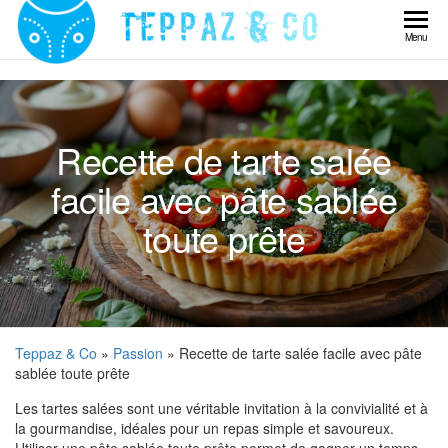
Skip
to
Teppaz
Menu
the
& Co
content
Recette de tarte salée
facile avec pâte sablée
toute prête
Teppaz & Co
»
Passion
» Recette de tarte salée facile avec pâte
sablée toute prête
Les tartes salées sont une véritable invitation à la convivialité et à
la gourmandise, idéales pour un repas simple et savoureux.