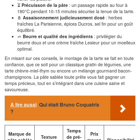
⏳
Précuisson de la pâte
: un passage rapide au four à
180°C pendant 10-15 minutes sécurise la tenue de la tarte.
🧂
Assaisonnement judicieusement dosé
: herbes
fraîches La Parisienne, épices Ducros, sel fin pour un goût
équilibré.
🧈
Beurre et qualité des ingrédients
: privilégier du
beurre doux et une crème fraîche Lesieur pour un moelleux
optimal.
En misant sur ces conseils, le montage de la tarte se fait en toute
confiance, que ce soit pour un classique gratin de légumes, une
tarte chèvre-miel-thym ou encore un mélange gourmand bacon-
champignons. La pâte sablée toute prête vous fait gagner un
temps précieux, tout en s’intégrant dans une cuisine saine et
savoureuse.
A lire aussi
Qui était Bruno Coquatrix
?
Temps
Marque de
Prix
Texture
de pré-