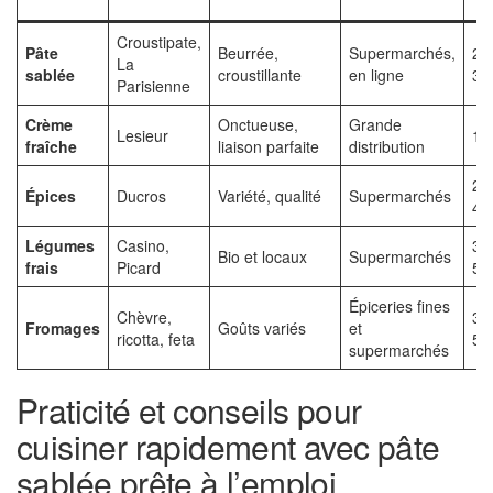
(€
Croustipate,
Pâte
Beurrée,
Supermarchés,
2,
La
sablée
croustillante
en ligne
3,
Parisienne
Crème
Onctueuse,
Grande
Lesieur
1,
fraîche
liaison parfaite
distribution
2,
Épices
Ducros
Variété, qualité
Supermarchés
4,
Légumes
Casino,
3,
Bio et locaux
Supermarchés
frais
Picard
5,
Épiceries fines
Chèvre,
3,
Fromages
Goûts variés
et
ricotta, feta
5,
supermarchés
Praticité et conseils pour
cuisiner rapidement avec pâte
sablée prête à l’emploi