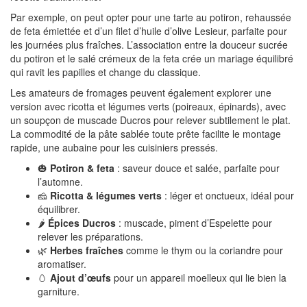
Par exemple, on peut opter pour une tarte au potiron, rehaussée
de feta émiettée et d’un filet d’huile d’olive Lesieur, parfaite pour
les journées plus fraîches. L’association entre la douceur sucrée
du potiron et le salé crémeux de la feta crée un mariage équilibré
qui ravit les papilles et change du classique.
Les amateurs de fromages peuvent également explorer une
version avec ricotta et légumes verts (poireaux, épinards), avec
un soupçon de muscade Ducros pour relever subtilement le plat.
La commodité de la pâte sablée toute prête facilite le montage
rapide, une aubaine pour les cuisiniers pressés.
🎃
Potiron & feta
: saveur douce et salée, parfaite pour
l’automne.
🧀
Ricotta & légumes verts
: léger et onctueux, idéal pour
équilibrer.
🌶️
Épices Ducros
: muscade, piment d’Espelette pour
relever les préparations.
🌿
Herbes fraîches
comme le thym ou la coriandre pour
aromatiser.
🥚
Ajout d’œufs
pour un appareil moelleux qui lie bien la
garniture.