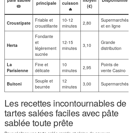
pâte sablée
moyen
Disponibilité
principale
cuisson
🥧
(€)
🔥
Friable et
10-12
Supermarchés
Croustipate
2,80
croustillante
minutes
et en ligne
Fondante
et
12-15
Grande
Herta
3,10
légèrement
minutes
distribution
sucrée
La
Fine et
10
Points de
2,95
Parisienne
délicate
minutes
vente Casino
Souple et
12
Buitoni
3,00
Supermarchés
beurrée
minutes
Les recettes incontournables de
tartes salées faciles avec pâte
sablée toute prête