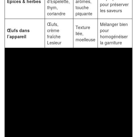
Épices & herbes
d’Espelette,
arômes,
pour préserver
thym,
touche
les saveurs
coriandre
piquante
Œufs,
Mélanger bien
Texture
Œufs dans
crème
pour
liée,
l’appareil
fraîche
homogénéiser
moelleuse
Lesieur
la garniture