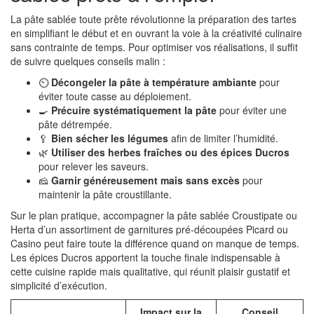
La pâte sablée toute prête révolutionne la préparation des tartes
en simplifiant le début et en ouvrant la voie à la créativité culinaire
sans contrainte de temps. Pour optimiser vos réalisations, il suffit
de suivre quelques conseils malin :
⏲️
Décongeler la pâte à température ambiante
pour
éviter toute casse au déploiement.
🍳
Précuire systématiquement la pâte
pour éviter une
pâte détrempée.
🥄
Bien sécher les légumes
afin de limiter l’humidité.
🌿
Utiliser des herbes fraîches ou des épices Ducros
pour relever les saveurs.
🧀
Garnir généreusement mais sans excès
pour
maintenir la pâte croustillante.
Sur le plan pratique, accompagner la pâte sablée Croustipate ou
Herta d’un assortiment de garnitures pré-découpées Picard ou
Casino peut faire toute la différence quand on manque de temps.
Les épices Ducros apportent la touche finale indispensable à
cette cuisine rapide mais qualitative, qui réunit plaisir gustatif et
simplicité d’exécution.
Impact sur la
Conseil