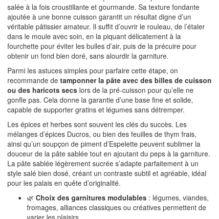
salée à la fois croustillante et gourmande. Sa texture fondante
ajoutée à une bonne cuisson garantit un résultat digne d’un
véritable pâtissier amateur. Il suffit d’ouvrir le rouleau, de l’étaler
dans le moule avec soin, en la piquant délicatement à la
fourchette pour éviter les bulles d’air, puis de la précuire pour
obtenir un fond bien doré, sans alourdir la garniture.
Parmi les astuces simples pour parfaire cette étape, on
recommande de
tamponner la pâte avec des billes de cuisson
ou des haricots secs
lors de la pré-cuisson pour qu’elle ne
gonfle pas. Cela donne la garantie d’une base fine et solide,
capable de supporter gratins et légumes sans détremper.
Les épices et herbes sont souvent les clés du succès. Les
mélanges d’épices Ducros, ou bien des feuilles de thym frais,
ainsi qu’un soupçon de piment d’Espelette peuvent sublimer la
douceur de la pâte sablée tout en ajoutant du peps à la garniture.
La pâte sablée légèrement sucrée s’adapte parfaitement à un
style salé bien dosé, créant un contraste subtil et agréable, idéal
pour les palais en quête d’originalité.
🌿
Choix des garnitures modulables
: légumes, viandes,
fromages, alliances classiques ou créatives permettent de
varier les plaisirs.