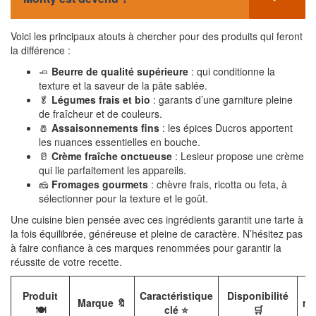
Voici les principaux atouts à chercher pour des produits qui feront
la différence :
🧈
Beurre de qualité supérieure
: qui conditionne la
texture et la saveur de la pâte sablée.
🥬
Légumes frais et bio
: garants d’une garniture pleine
de fraîcheur et de couleurs.
🧂
Assaisonnements fins
: les épices Ducros apportent
les nuances essentielles en bouche.
🥛
Crème fraîche onctueuse
: Lesieur propose une crème
qui lie parfaitement les appareils.
🧀
Fromages gourmets
: chèvre frais, ricotta ou feta, à
sélectionner pour la texture et le goût.
Une cuisine bien pensée avec ces ingrédients garantit une tarte à
la fois équilibrée, généreuse et pleine de caractère. N’hésitez pas
à faire confiance à ces marques renommées pour garantir la
réussite de votre recette.
P
Produit
Caractéristique
Disponibilité
Marque 🔖
mo
🍽️
clé ⭐
🛒