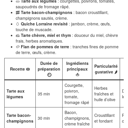
🥒
Tarte aux légumes
: courgettes, poivrons, tomates,
saupoudrés de fromage râpé.
🥓
Tarte bacon-champignons
: bacon croustillant,
champignons sautés, crème.
🥚
Quiche Lorraine revisité
: jambon, crème, œufs,
touche de muscade.
🧀
Tarte chèvre, miel et thym
: douceur du miel, chèvre
frais, herbes aromatiques.
🥔
Flan de pommes de terre
: tranches fines de pomme
de terre, œufs, crème.
Durée de
Ingrédients
Particularité
I
Recette 🥧
préparation
principaux
gustative 🌶️
p
⏲️
🍅
Courgette,
Herbes
Tarte aux
poivron,
Dé
35 min
fraîches et
légumes
tomate,
lég
huile d’olive
fromage râpé
Bacon,
Tarte bacon-
Croustillant
Re
30 min
champignons,
champignons
et fondant
con
crème fraîche