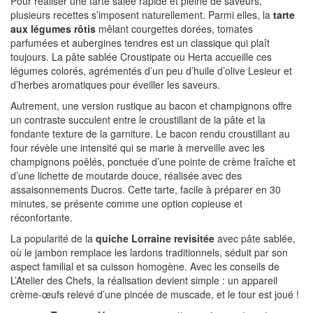
Pour réaliser une tarte salée rapide et pleine de saveurs,
plusieurs recettes s’imposent naturellement. Parmi elles, la
tarte
aux légumes rôtis
mêlant courgettes dorées, tomates
parfumées et aubergines tendres est un classique qui plaît
toujours. La pâte sablée Croustipate ou Herta accueille ces
légumes colorés, agrémentés d’un peu d’huile d’olive Lesieur et
d’herbes aromatiques pour éveiller les saveurs.
Autrement, une version rustique au bacon et champignons offre
un contraste succulent entre le croustillant de la pâte et la
fondante texture de la garniture. Le bacon rendu croustillant au
four révèle une intensité qui se marie à merveille avec les
champignons poêlés, ponctuée d’une pointe de crème fraîche et
d’une lichette de moutarde douce, réalisée avec des
assaisonnements Ducros. Cette tarte, facile à préparer en 30
minutes, se présente comme une option copieuse et
réconfortante.
La popularité de la
quiche Lorraine revisitée
avec pâte sablée,
où le jambon remplace les lardons traditionnels, séduit par son
aspect familial et sa cuisson homogène. Avec les conseils de
L’Atelier des Chefs, la réalisation devient simple : un appareil
crème-œufs relevé d’une pincée de muscade, et le tour est joué !