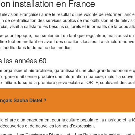
on installation en France
Télévision Française) a été le résultat d’une volonté de réformer l’anc
de centralisation des services publics de radiodiffusion et de télévisio
al, visait à satisfaire les besoins culturels et informatifs de la populati
que pour l’époque, non seulement en tant que régulateur, mais aussi e
fiée tout en mettant en avant des créations locales. La structure nouv
gie inédite dans le domaine des médias.
s les années 60
e organisée et hiérarchisée, garantissant une plus grande autonomie 
’organe était censé produire une information nuancée, mais il a souvent é
aux initiaux lorsque la première grève éclata à l’ORTF, soulevant des cra
rançais Sacha Distel ?
 le phare d’un engouement pour la culture populaire, la musique et la
de découvertes et de nouvelles formes d’expression.
me « Les Dossiers de l’écran » et « Les Raisins de la colère » ont su c