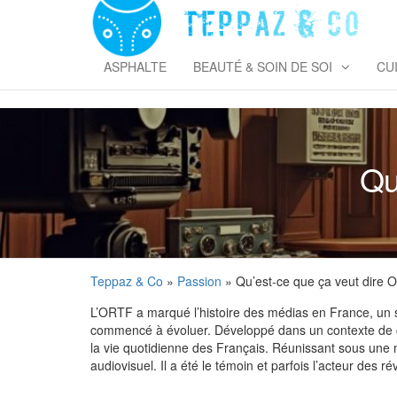
Skip
to
T
the
&
content
ASPHALTE
BEAUTÉ & SOIN DE SOI
CU
Qu
Teppaz & Co
»
Passion
» Qu’est-ce que ça veut dire 
L’ORTF a marqué l’histoire des médias en France, un sym
commencé à évoluer. Développé dans un contexte de cha
la vie quotidienne des Français. Réunissant sous une m
audiovisuel. Il a été le témoin et parfois l’acteur des