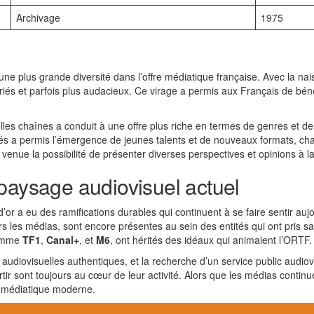
Archivage
1975
’une plus grande diversité dans l’offre médiatique française. Avec la 
iés et parfois plus audacieux. Ce virage a permis aux Français de bénéf
elles chaînes a conduit à une offre plus riche en termes de genres et de
ivés a permis l’émergence de jeunes talents et de nouveaux formats, ch
t venue la possibilité de présenter diverses perspectives et opinions à la 
paysage audiovisuel actuel
’or a eu des ramifications durables qui continuent à se faire sentir au
ers les médias, sont encore présentes au sein des entités qui ont pris 
comme
TF1
,
Canal+
, et
M6
, ont hérités des idéaux qui animaient l’ORTF.
 audiovisuelles authentiques, et la recherche d’un service public audiovi
rtir sont toujours au cœur de leur activité. Alors que les médias continu
e médiatique moderne.