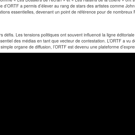
ale d’ORTF a permis d’élever au rang de stars des artistes comme John
mations essentielles, devenant un point de référence pour de nombreux 
s défis. Les tensions politiques ont souvent influencé la ligne éditor
ssentiel des médias en tant que vecteur de contestation. L’ORTF a vu d
 simple organe de diffusion, l’ORTF est devenu une plateforme d’expres