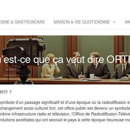
eppaz
 Co
ISINE & GASTRONOMIE
MAISON & VIE QUOTIDIENNE
VA
’est-ce que ça veut dire ORT
ORTF ?
bole d’un passage significatif et d’une époque où la radiodiffusion et l
ngement socio-culturel fort, cet office public est devenu un symbole 
ême infrastructure radio et télévision, l’Office de Radiodiffusion-Tél
 révolutions sociétales qui ont secoué le pays à cette époque heureuse m