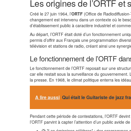
Les origines de l’ORTF et s
Créé le 27 juin 1964, l’
ORTF
(Office de Radiodiffusion-
changement est intervenu dans un contexte où le besoin 
d’établissement public à caractère industriel et commerci
Au départ, l’ORTF était doté d’un fonctionnement uni
permis d’offrir aux Français une programmation diversi
télévision et stations de radio, créant ainsi une syner
Le fonctionnement de l’ORTF dan
Le fonctionnement de l’ORTF reposait sur une structur
car elle restait sous la surveillance du gouvernement. L
la presse. En 1968, le climat politique enterra les idé
A lire aussi
Qui était le Guitariste de jazz f
Pendant cette période de contestations, l’ORTF devint
l’ORTF parvint à capter l’attention d’un public avide 
📺 *Les émissions célèbres* : des programmes com