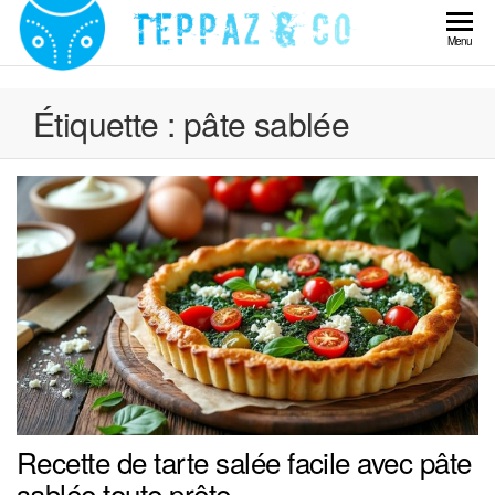
Skip
to
Teppaz
Menu
the
& Co
content
Étiquette :
pâte sablée
Recette de tarte salée facile avec pâte
sablée toute prête