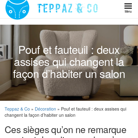
Skip
to
Teppaz
Menu
the
& Co
content
Pouf et fauteuil : deux
assises qui changent la
façon d’habiter un salon
Teppaz & Co
»
Décoration
» Pouf et fauteuil : deux assises qui
changent la façon d’habiter un salon
Ces sièges qu’on ne remarque