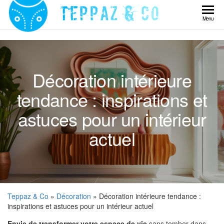
Skip
to
Teppaz
Menu
the
& Co
content
Décoration intérieure
tendance : inspirations et
astuces pour un intérieur
actuel
Teppaz & Co
»
Décoration
» Décoration intérieure tendance :
inspirations et astuces pour un intérieur actuel
Envie de transformer votre espace de vie
sans tomber dans