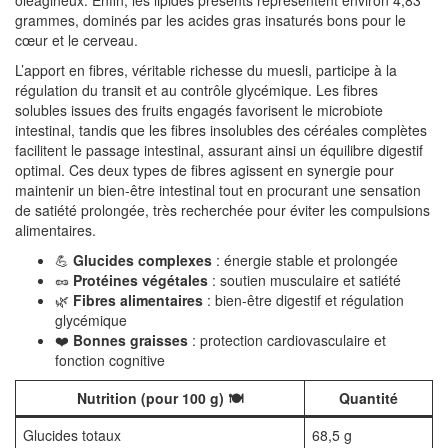
oléagineux. Enfin, les lipides présents représentent environ 4,83
grammes, dominés par les acides gras insaturés bons pour le
cœur et le cerveau.
L’apport en fibres, véritable richesse du muesli, participe à la
régulation du transit et au contrôle glycémique. Les fibres
solubles issues des fruits engagés favorisent le microbiote
intestinal, tandis que les fibres insolubles des céréales complètes
facilitent le passage intestinal, assurant ainsi un équilibre digestif
optimal. Ces deux types de fibres agissent en synergie pour
maintenir un bien-être intestinal tout en procurant une sensation
de satiété prolongée, très recherchée pour éviter les compulsions
alimentaires.
💪
Glucides complexes
: énergie stable et prolongée
🥜
Protéines végétales
: soutien musculaire et satiété
🌿
Fibres alimentaires
: bien-être digestif et régulation
glycémique
❤️
Bonnes graisses
: protection cardiovasculaire et
fonction cognitive
Nutrition (pour 100 g) 🍽️
Quantité
Glucides totaux
68,5 g