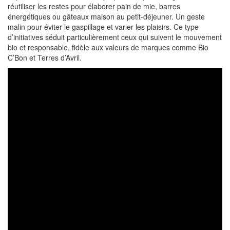
réutiliser les restes pour élaborer pain de mie, barres
énergétiques ou gâteaux maison au petit-déjeuner. Un geste
malin pour éviter le gaspillage et varier les plaisirs. Ce type
d’initiatives séduit particulièrement ceux qui suivent le mouvement
bio et responsable, fidèle aux valeurs de marques comme Bio
C’Bon et Terres d’Avril.