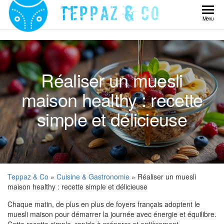
Skip
to
Teppaz
Menu
the
& Co
content
Réaliser un muesli
maison healthy : recette
simple et délicieuse
Teppaz & Co
»
Cuisine & Gastronomie
» Réaliser un muesli
maison healthy : recette simple et délicieuse
Chaque matin, de plus en plus de foyers français adoptent le
muesli maison pour démarrer la journée avec énergie et équilibre.