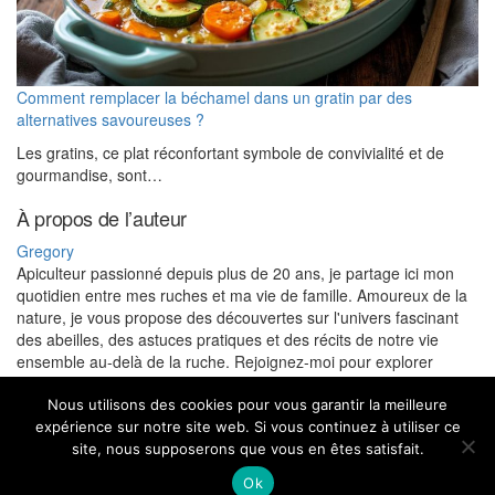
Comment remplacer la béchamel dans un gratin par des
alternatives savoureuses ?
Les gratins, ce plat réconfortant symbole de convivialité et de
gourmandise, sont…
À propos de l’auteur
Gregory
Apiculteur passionné depuis plus de 20 ans, je partage ici mon
quotidien entre mes ruches et ma vie de famille. Amoureux de la
nature, je vous propose des découvertes sur l'univers fascinant
des abeilles, des astuces pratiques et des récits de notre vie
ensemble au-delà de la ruche. Rejoignez-moi pour explorer
l'apiculture et profiter de mes conseils pour un mode de vie plus
nature.
Nous utilisons des cookies pour vous garantir la meilleure
expérience sur notre site web. Si vous continuez à utiliser ce
site, nous supposerons que vous en êtes satisfait.
Teppaz & Co - Tous droits reservés
|
Copyright © 2026
Ok