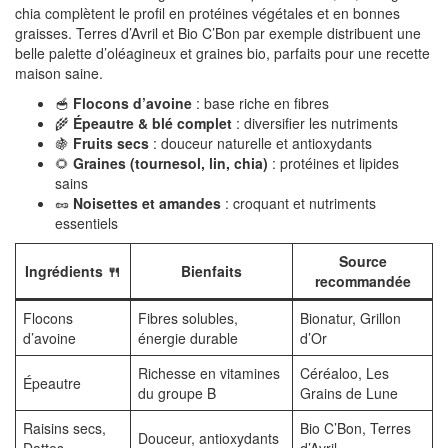
chia complètent le profil en protéines végétales et en bonnes
graisses. Terres d’Avril et Bio C’Bon par exemple distribuent une
belle palette d’oléagineux et graines bio, parfaits pour une recette
maison saine.
🥣
Flocons d’avoine
: base riche en fibres
🌾
Épeautre & blé complet
: diversifier les nutriments
🍇
Fruits secs
: douceur naturelle et antioxydants
🌻
Graines (tournesol, lin, chia)
: protéines et lipides
sains
🥜
Noisettes et amandes
: croquant et nutriments
essentiels
Source
Ingrédients 🍴
Bienfaits
recommandée
Flocons
Fibres solubles,
Bionatur, Grillon
d’avoine
énergie durable
d’Or
Richesse en vitamines
Céréaloo, Les
Épeautre
du groupe B
Grains de Lune
Raisins secs,
Bio C’Bon, Terres
Douceur, antioxydants