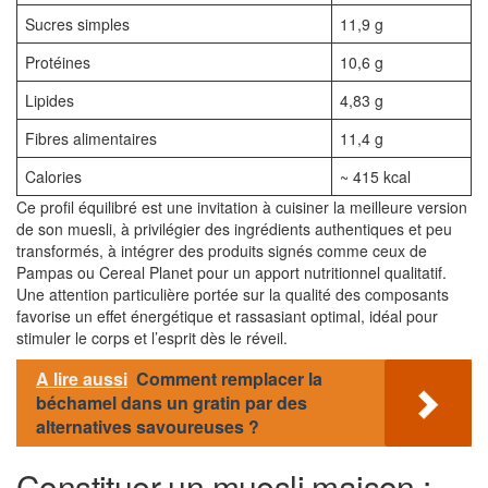
Sucres simples
11,9 g
Protéines
10,6 g
Lipides
4,83 g
Fibres alimentaires
11,4 g
Calories
~ 415 kcal
Ce profil équilibré est une invitation à cuisiner la meilleure version
de son muesli, à privilégier des ingrédients authentiques et peu
transformés, à intégrer des produits signés comme ceux de
Pampas ou Cereal Planet pour un apport nutritionnel qualitatif.
Une attention particulière portée sur la qualité des composants
favorise un effet énergétique et rassasiant optimal, idéal pour
stimuler le corps et l’esprit dès le réveil.
A lire aussi
Comment remplacer la
béchamel dans un gratin par des
alternatives savoureuses ?
Constituer un muesli maison :