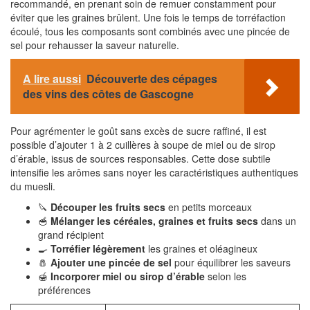
recommandé, en prenant soin de remuer constamment pour
éviter que les graines brûlent. Une fois le temps de torréfaction
écoulé, tous les composants sont combinés avec une pincée de
sel pour rehausser la saveur naturelle.
A lire aussi
Découverte des cépages
des vins des côtes de Gascogne
Pour agrémenter le goût sans excès de sucre raffiné, il est
possible d’ajouter 1 à 2 cuillères à soupe de miel ou de sirop
d’érable, issus de sources responsables. Cette dose subtile
intensifie les arômes sans noyer les caractéristiques authentiques
du muesli.
🔪
Découper les fruits secs
en petits morceaux
🥣
Mélanger les céréales, graines et fruits secs
dans un
grand récipient
🍳
Torréfier légèrement
les graines et oléagineux
🧂
Ajouter une pincée de sel
pour équilibrer les saveurs
🍯
Incorporer miel ou sirop d’érable
selon les
préférences