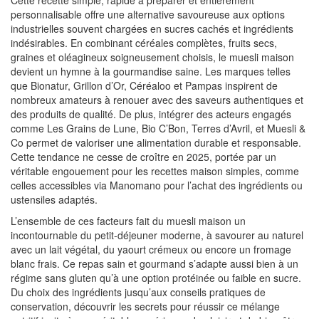
Cette recette simple, rapide à préparer et entièrement
personnalisable offre une alternative savoureuse aux options
industrielles souvent chargées en sucres cachés et ingrédients
indésirables. En combinant céréales complètes, fruits secs,
graines et oléagineux soigneusement choisis, le muesli maison
devient un hymne à la gourmandise saine. Les marques telles
que Bionatur, Grillon d’Or, Céréaloo et Pampas inspirent de
nombreux amateurs à renouer avec des saveurs authentiques et
des produits de qualité. De plus, intégrer des acteurs engagés
comme Les Grains de Lune, Bio C’Bon, Terres d’Avril, et Muesli &
Co permet de valoriser une alimentation durable et responsable.
Cette tendance ne cesse de croître en 2025, portée par un
véritable engouement pour les recettes maison simples, comme
celles accessibles via Manomano pour l’achat des ingrédients ou
ustensiles adaptés.
L’ensemble de ces facteurs fait du muesli maison un
incontournable du petit-déjeuner moderne, à savourer au naturel
avec un lait végétal, du yaourt crémeux ou encore un fromage
blanc frais. Ce repas sain et gourmand s’adapte aussi bien à un
régime sans gluten qu’à une option protéinée ou faible en sucre.
Du choix des ingrédients jusqu’aux conseils pratiques de
conservation, découvrir les secrets pour réussir ce mélange