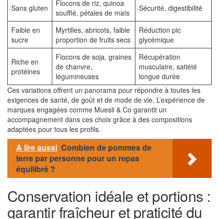
Flocons de riz, quinoa
Sans gluten
Sécurité, digestibilité
soufflé, pétales de maïs
Faible en
Myrtilles, abricots, faible
Réduction pic
sucre
proportion de fruits secs
glycémique
Flocons de soja, graines
Récupération
Riche en
de chanvre,
musculaire, satiété
protéines
légumineuses
longue durée
Ces variations offrent un panorama pour répondre à toutes les
exigences de santé, de goût et de mode de vie. L’expérience de
marques engagées comme Muesli & Co garantit un
accompagnement dans ces choix grâce à des compositions
adaptées pour tous les profils.
A lire aussi
Combien de pommes de
terre par personne pour un repas
équilibré ?
Conservation idéale et portions :
garantir fraîcheur et praticité du