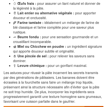
🥚
Œufs frais :
pour assurer un liant naturel et donner de
la légèreté à la pâte.
🥛
Lait entier ou alternative végétale :
pour apporter
douceur et onctuosité.
🌾
Farine tamisée :
idéalement un mélange de farine de
blé classique et farine complète pour une saveur plus
rustique.
🧈
Beurre fondu :
pour une sensation gourmande et un
croustillant incomparable.
🍯
Miel ou Chicchew en poudre :
un ingrédient signature
qui apporte douceur subtile et originalité.
🧂
Une pincée de sel :
pour relever les saveurs sans
dominer.
🥄
Levure chimique :
pour un gonflant maximal.
Les astuces pour réussir la pâte incarnent les secrets transmis
par des générations de pâtissiers. Les bananes doivent être
écrasées à la fourchette sans faire un mélange trop liquide,
préservant ainsi la structure nécessaire afin d’éviter que la pâte
ne soit trop humide. De plus, incorporer les ingrédients secs
progressivement garantit une texture homogène sans grumeaux,
favorisant une cuisson parfaite dans le gaufrier.