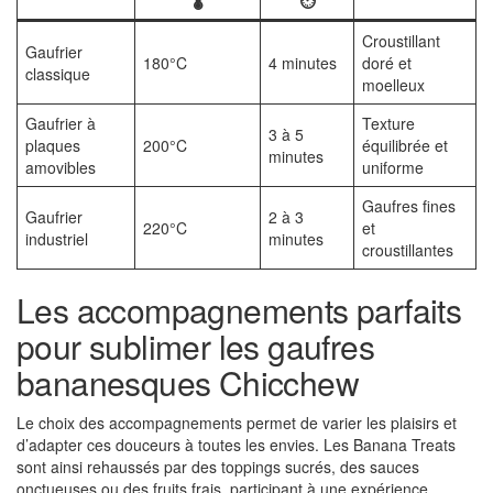
🌡️
⏱️
Croustillant
Gaufrier
180°C
4 minutes
doré et
classique
moelleux
Gaufrier à
Texture
3 à 5
plaques
200°C
équilibrée et
minutes
amovibles
uniforme
Gaufres fines
Gaufrier
2 à 3
220°C
et
industriel
minutes
croustillantes
Les accompagnements parfaits
pour sublimer les gaufres
bananesques Chicchew
Le choix des accompagnements permet de varier les plaisirs et
d’adapter ces douceurs à toutes les envies. Les Banana Treats
sont ainsi rehaussés par des toppings sucrés, des sauces
onctueuses ou des fruits frais, participant à une expérience