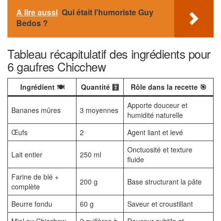
A lire aussi
Qui était l'humoriste Guy
Bedos ?
Tableau récapitulatif des ingrédients pour
6 gaufres Chicchew
Ingrédient 🍽️
Quantité 🧮
Rôle dans la recette 🎯
Apporte douceur et
Bananes mûres
3 moyennes
humidité naturelle
Œufs
2
Agent liant et levé
Onctuosité et texture
Lait entier
250 ml
fluide
Farine de blé +
200 g
Base structurant la pâte
complète
Beurre fondu
60 g
Saveur et croustillant