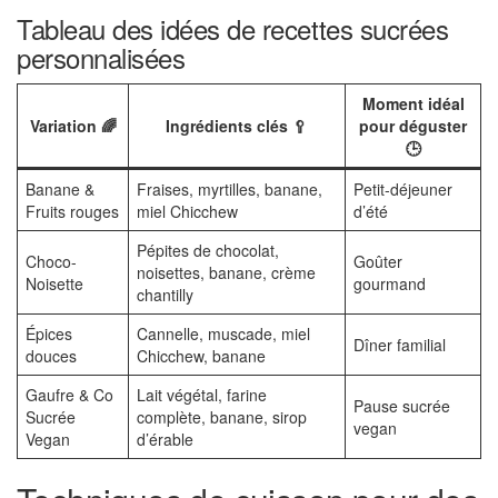
Tableau des idées de recettes sucrées
personnalisées
Moment idéal
Variation 🌈
Ingrédients clés 🥄
pour déguster
🕒
Banane &
Fraises, myrtilles, banane,
Petit-déjeuner
Fruits rouges
miel Chicchew
d’été
Pépites de chocolat,
Choco-
Goûter
noisettes, banane, crème
Noisette
gourmand
chantilly
Épices
Cannelle, muscade, miel
Dîner familial
douces
Chicchew, banane
Gaufre & Co
Lait végétal, farine
Pause sucrée
Sucrée
complète, banane, sirop
vegan
Vegan
d’érable