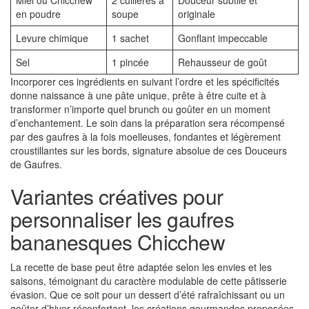
Miel ou Chicchew
2 cuillères à
Douceur subtile et
en poudre
soupe
originale
Levure chimique
1 sachet
Gonflant impeccable
Sel
1 pincée
Rehausseur de goût
Incorporer ces ingrédients en suivant l’ordre et les spécificités
donne naissance à une pâte unique, prête à être cuite et à
transformer n’importe quel brunch ou goûter en un moment
d’enchantement. Le soin dans la préparation sera récompensé
par des gaufres à la fois moelleuses, fondantes et légèrement
croustillantes sur les bords, signature absolue de ces Douceurs
de Gaufres.
Variantes créatives pour
personnaliser les gaufres
bananesques Chicchew
La recette de base peut être adaptée selon les envies et les
saisons, témoignant du caractère modulable de cette pâtisserie
évasion. Que ce soit pour un dessert d’été rafraîchissant ou un
goûter d’hiver réconfortant, les créations gourmandes proposées