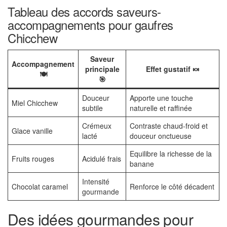
Tableau des accords saveurs-
accompagnements pour gaufres
Chicchew
Saveur
Accompagnement
principale
Effet gustatif 🍬
🍽️
🎯
Douceur
Apporte une touche
Miel Chicchew
subtile
naturelle et raffinée
Crémeux
Contraste chaud-froid et
Glace vanille
lacté
douceur onctueuse
Equilibre la richesse de la
Fruits rouges
Acidulé frais
banane
Intensité
Chocolat caramel
Renforce le côté décadent
gourmande
Des idées gourmandes pour