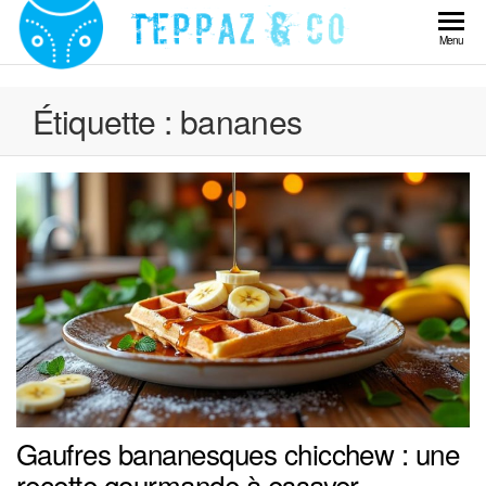
Skip
to
Teppaz
Menu
the
& Co
content
Étiquette :
bananes
Gaufres bananesques chicchew : une
recette gourmande à essayer