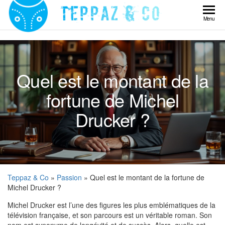
Skip
to
Teppaz
Menu
the
& Co
content
Quel est le montant de la
fortune de Michel
Drucker ?
Teppaz & Co
»
Passion
» Quel est le montant de la fortune de
Michel Drucker ?
Michel Drucker est l’une des figures les plus emblématiques de la
télévision française, et son parcours est un véritable roman. Son