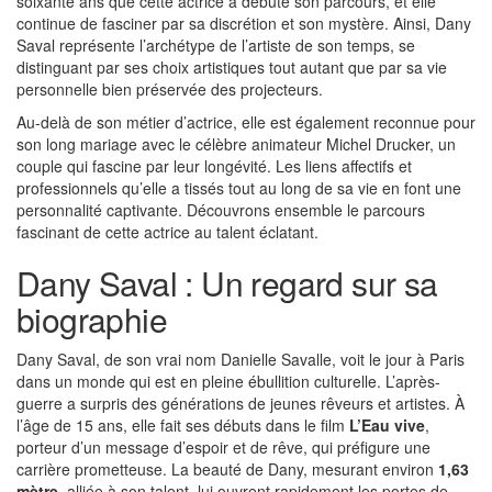
soixante ans que cette actrice a débuté son parcours, et elle
continue de fasciner par sa discrétion et son mystère. Ainsi, Dany
Saval représente l’archétype de l’artiste de son temps, se
distinguant par ses choix artistiques tout autant que par sa vie
personnelle bien préservée des projecteurs.
Au-delà de son métier d’actrice, elle est également reconnue pour
son long mariage avec le célèbre animateur Michel Drucker, un
couple qui fascine par leur longévité. Les liens affectifs et
professionnels qu’elle a tissés tout au long de sa vie en font une
personnalité captivante. Découvrons ensemble le parcours
fascinant de cette actrice au talent éclatant.
Dany Saval : Un regard sur sa
biographie
Dany Saval, de son vrai nom Danielle Savalle, voit le jour à Paris
dans un monde qui est en pleine ébullition culturelle. L’après-
guerre a surpris des générations de jeunes rêveurs et artistes. À
l’âge de 15 ans, elle fait ses débuts dans le film
L’Eau vive
,
porteur d’un message d’espoir et de rêve, qui préfigure une
carrière prometteuse. La beauté de Dany, mesurant environ
1,63
mètre
, alliée à son talent, lui ouvrent rapidement les portes de