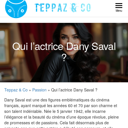
Skip
to
Teppaz
Menu
the
& Co
content
Qui l’actrice Dany Saval
?
Teppaz & Co
»
Passion
» Qui l’actrice Dany Saval ?
Dany Saval est une des figures emblématiques du cinéma
français, ayant marqué les années 60 et 70 par son charme et
son talent indéniable. Née le 5 janvier 1942, elle incarne
l’élégance et la beauté du cinéma d’une époque révolue, pleine
de promesses et de passions. Cela fait désormais plus de