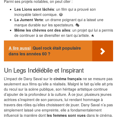
Parmi ses projets notables, on peut citer :
Les Lions sont lâchés
: un film qui a prouvé son
incroyable talent comique. 😂
La Jument Verte
: un drame poignant qui a laissé une
marque durable sur les spectateurs. 🎭
Même les chèvres ont des ailes
: un projet qui lui a permis
de continuer à se diversifier en tant qu’artiste. 🐐
A lire aussi
Quel rock était populaire
dans les années 60 ?
Un Legs Indélébile et Inspirant
L’impact de Dany Saval sur le
cinéma français
ne se mesure pas
seulement aux films qu’elle a réalisés. Malgré le fait qu’elle ait pris
du recul sur la scène publique, son héritage artistique continue
d’ajouter de la profondeur à la culture. À ce jour, plusieurs jeunes
actrices s’inspirent de son parcours, lui rendant hommage à
travers des rôles qu’elles choisissent de jouer. Dany Saval n’a pas
simplement laissé une empreinte, elle a fondamentalement
influencé la manière dont
les femmes sont vues
dans le cinéma.