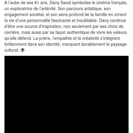
A l’aube de ses 81 ans, Dany Saval symbolise le cinéma français,
un exploratrice de l’arténité. Son parcours artistique, son
engagement sociétal, et son sens profond de la famille en ornent
la vie d’une personnalité fascinante et inoubliable. Dany continue
d’être une source d’inspiration, non seulement par ses choix de
carrière, mais aussi par sa façon authentique de vivre les valeurs
qu’elle défend. La prière, l’empathie et la créativité s’intègrent
brillamment dans son identité, marquant durablement le paysage
culturel. 🌍