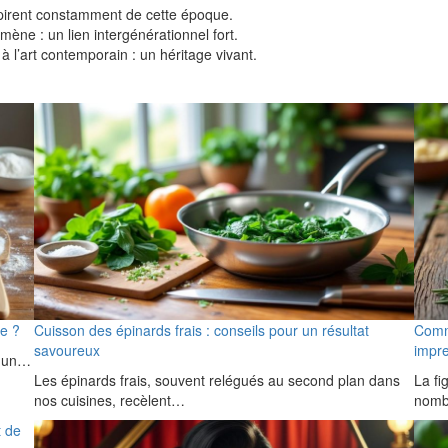
nspirent constamment de cette époque.
 : un lien intergénérationnel fort.
à l’art contemporain : un héritage vivant.
e ?
Cuisson des épinards frais : conseils pour un résultat
Comme
savoureux
impre
, un…
Les épinards frais, souvent relégués au second plan dans
La fi
nos cuisines, recèlent…
nomb
t de