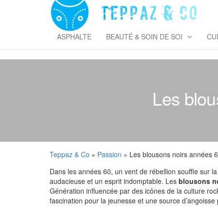
Skip
to
T
the
&
content
ASPHALTE
BEAUTÉ & SOIN DE SOI
CU
Les blou
Teppaz & Co
»
Passion
» Les blousons noirs années 
Dans les années 60, un vent de rébellion souffle sur la
audacieuse et un esprit indomptable. Les
blousons n
Génération influencée par des icônes de la culture rock 
fascination pour la jeunesse et une source d’angoisse