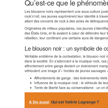
Qu’est-ce que le phénomèn
Les blousons noirs représentent une sous-culture juvé
rock’n’roll, ces jeunes exprimèrent leur identité à trav
allant des concerts de rock à des actes de délinquance, 
Originaires de milieux populaires, ces jeunes s’identi
des États-Unis, et ils avaient à cœur de défendre leur 
rébellion, leur conférant une certaine aura de dangeros
Le blouson noir : un symbole de c
Véritable emblème de la contestation, le blouson noir 
dans la société. En s’adonnant à la musique rock, ce
affrontement entre gangs devient un événement marquan
véhiculent une image d’« hordes de jeunes sauvages », 
Affrontements de gangs : des événements réels q
Influence de la musique rock : le véhicule de leur
Tente de liberté face au conservatisme : un cri d
A lire aussi
Qui est Valérie Lagrange ?