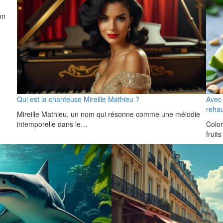
on
Qui est la chanteuse Mireille Mathieu ?
Avec 
rehau
Mireille Mathieu, un nom qui résonne comme une mélodie
intemporelle dans le…
Color
frui