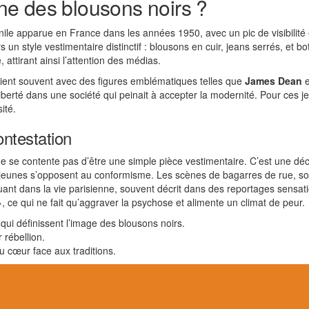
e des blousons noirs ?
nile apparue en France dans les années 1950, avec un pic de visibilit
ers un style vestimentaire distinctif : blousons en cuir, jeans serrés, et
attirant ainsi l’attention des médias.
fiaient souvent avec des figures emblématiques telles que
James Dean
e
liberté dans une société qui peinait à accepter la modernité. Pour ces 
ité.
ontestation
ne se contente pas d’être une simple pièce vestimentaire. C’est une déc
s jeunes s’opposent au conformisme. Les scènes de bagarres de rue, s
t dans la vie parisienne, souvent décrit dans des reportages sensati
ce qui ne fait qu’aggraver la psychose et alimente un climat de peur.
ui définissent l’image des blousons noirs.
 rébellion.
u cœur face aux traditions.