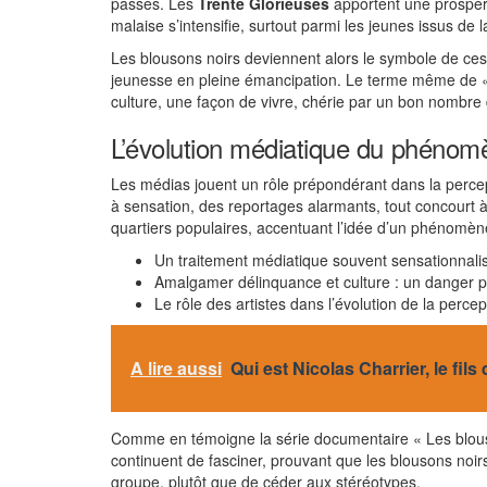
passés. Les
Trente Glorieuses
apportent une prospérit
malaise s’intensifie, surtout parmi les jeunes issus de l
Les blousons noirs deviennent alors le symbole de ces iné
jeunesse en pleine émancipation. Le terme même de « 
culture, une façon de vivre, chérie par un bon nombre 
L’évolution médiatique du phénom
Les médias jouent un rôle prépondérant dans la percep
à sensation, des reportages alarmants, tout concourt 
quartiers populaires, accentuant l’idée d’un phénomèn
Un traitement médiatique souvent sensationnalis
Amalgamer délinquance et culture : un danger p
Le rôle des artistes dans l’évolution de la perce
A lire aussi
Qui est Nicolas Charrier, le fils
Comme en témoigne la série documentaire « Les blousons
continuent de fasciner, prouvant que les blousons noir
groupe, plutôt que de céder aux stéréotypes.