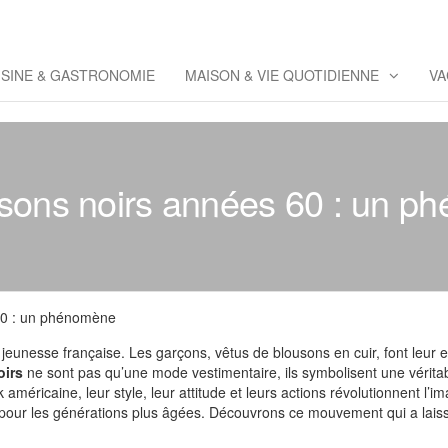
eppaz
 Co
ISINE & GASTRONOMIE
MAISON & VIE QUOTIDIENNE
VA
sons noirs années 60 : un 
60 : un phénomène
 jeunesse française. Les garçons, vêtus de blousons en cuir, font leur 
oirs
ne sont pas qu’une mode vestimentaire, ils symbolisent une véritabl
américaine, leur style, leur attitude et leurs actions révolutionnent l’im
 pour les générations plus âgées. Découvrons ce mouvement qui a laissé