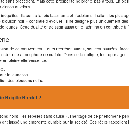
é sans précédent, mais cette prospérité ne profite pas à tous. En pleine
a classe ouvrière.
galités. Ils sont à la fois fascinants et troublants, incitant les plus âg
blouson noir » continue d’évoluer ; il ne désigne plus uniquement de
de jeunes. Cette dualité entre stigmatisation et admiration contribue à 
ène
tion de ce mouvement. Leurs représentations, souvent biaisées, façonn
à créer une atmosphère de crainte. Dans cette optique, les reportages 
e en pleine effervescence.
te.
our la jeunesse.
ption des blousons noirs.
 de Brigitte Bardot ?
 noirs : les rebelles sans cause », l’héritage de ce phénomène perdure
s ont laissé une empreinte durable sur la société. Ces récits rappellen