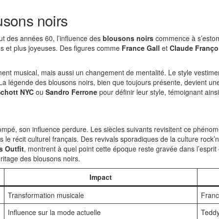
ousons noirs
 des années 60, l’influence des
blousons noirs
commence à s’estomp
tes et plus joyeuses. Des figures comme
France Gall
et
Claude Franço
nt musical, mais aussi un changement de mentalité. Le style vestiment
La légende des blousons noirs, bien que toujours présente, devient un
chott NYC
ou
Sandro Ferrone
pour définir leur style, témoignant ains
pé, son influence perdure. Les siècles suivants revisitent ce phénomèn
e récit culturel français. Des revivals sporadiques de la culture rock’n
s Outfit
, montrent à quel point cette époque reste gravée dans l’esprit 
ritage des blousons noirs.
Impact
Transformation musicale
Franc
Influence sur la mode actuelle
Teddy