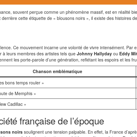
quance, souvent perçue comme un phénomène massif, est en réalité bien 
t derrière cette étiquette de « blousons noirs », il existe des histoires
lence. Ce mouvement incarne une volonté de vivre intensément. Par e
ir à leurs membres des artistes tels que
Johnny Hallyday
ou
Eddy Mit
ennent les porte-parole d’une génération, reflétant les espoirs et les f
Chanson emblématique
les bons temps rouler »
route de Memphis »
ew Cadillac »
ciété française de l’époque
sons noirs
soulignent une tension palpable. En effet, la France d’ap