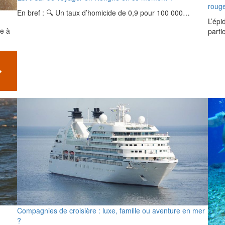
rouge
En bref : 🔍 Un taux d’homicide de 0,9 pour 100 000…
L’épi
te à
parti
Compagnies de croisière : luxe, famille ou aventure en mer
?