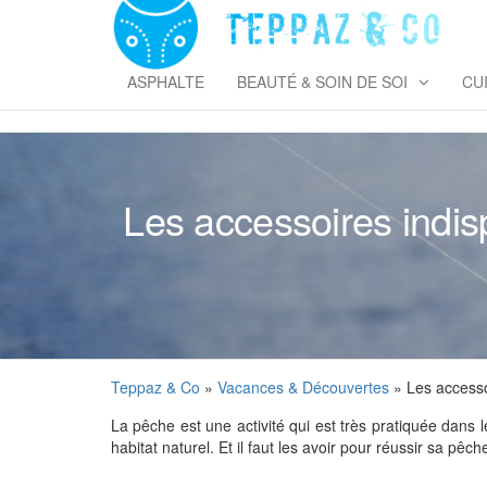
Skip
to
T
the
&
content
ASPHALTE
BEAUTÉ & SOIN DE SOI
CU
Les accessoires indis
Teppaz & Co
»
Vacances & Découvertes
» Les accesso
La pêche est une activité qui est très pratiquée dans
habitat naturel. Et il faut les avoir pour réussir sa pêc