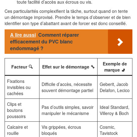
toute facilité d’accès aux écrous ou vis.
Ces particularités complexifient la tâche, surtout quand on tente
un démontage improvisé. Prendre le temps d’observer et de bien
identifier son type d’abattant avant de forcer est donc conseillé.
A lire aussi
Comment réparer
efficacement du PVC blanc
endommagé ?
Exemple de
Facteur 🔍
Effet sur le démontage 🔧
marque 🚽
Fixations
Difficile d’accès, nécessite
Geberit, Jacob
invisibles ou
souvent démontage partiel
Delafon, Lecico
cachées
Clips et
Pas d’outils simples, savoir
Ideal Standard,
boutons
manipuler le mécanisme
Villeroy & Boch
poussoirs
Calcaire et
Vis grippées, écrous
Cosmic,
rouille
bloqués
Tavistock