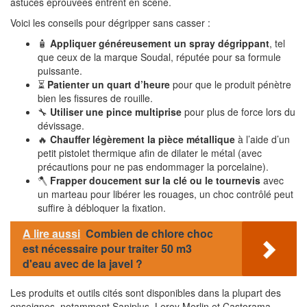
astuces éprouvées entrent en scène.
Voici les conseils pour dégripper sans casser :
🧴
Appliquer généreusement un spray dégrippant
, tel
que ceux de la marque Soudal, réputée pour sa formule
puissante.
⏳
Patienter un quart d’heure
pour que le produit pénètre
bien les fissures de rouille.
🔧
Utiliser une pince multiprise
pour plus de force lors du
dévissage.
🔥
Chauffer légèrement la pièce métallique
à l’aide d’un
petit pistolet thermique afin de dilater le métal (avec
précautions pour ne pas endommager la porcelaine).
🪓
Frapper doucement sur la clé ou le tournevis
avec
un marteau pour libérer les rouages, un choc contrôlé peut
suffire à débloquer la fixation.
A lire aussi
Combien de chlore choc
est nécessaire pour traiter 50 m3
d'eau avec de la javel ?
Les produits et outils cités sont disponibles dans la plupart des
enseignes, notamment Saniplus, Leroy Merlin et Castorama.