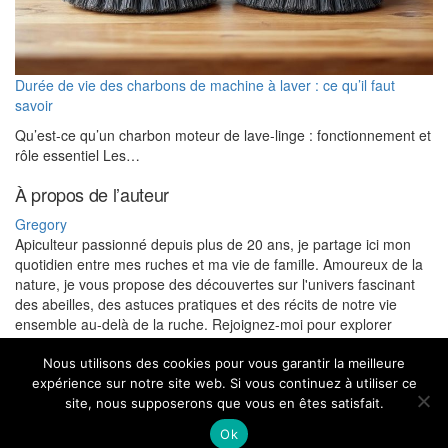
Durée de vie des charbons de machine à laver : ce qu’il faut
savoir
Qu’est-ce qu’un charbon moteur de lave-linge : fonctionnement et
rôle essentiel Les…
À propos de l’auteur
Gregory
Apiculteur passionné depuis plus de 20 ans, je partage ici mon
quotidien entre mes ruches et ma vie de famille. Amoureux de la
nature, je vous propose des découvertes sur l'univers fascinant
des abeilles, des astuces pratiques et des récits de notre vie
ensemble au-delà de la ruche. Rejoignez-moi pour explorer
l'apiculture et profiter de mes conseils pour un mode de vie plus
nature.
Nous utilisons des cookies pour vous garantir la meilleure
expérience sur notre site web. Si vous continuez à utiliser ce
site, nous supposerons que vous en êtes satisfait.
Teppaz & Co - Tous droits reservés
|
Copyright © 2026
Ok