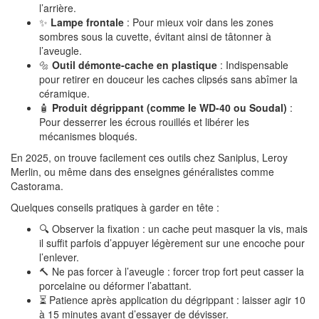
l’arrière.
✨
Lampe frontale
: Pour mieux voir dans les zones
sombres sous la cuvette, évitant ainsi de tâtonner à
l’aveugle.
🔩
Outil démonte-cache en plastique
: Indispensable
pour retirer en douceur les caches clipsés sans abîmer la
céramique.
🧴
Produit dégrippant (comme le WD-40 ou Soudal)
:
Pour desserrer les écrous rouillés et libérer les
mécanismes bloqués.
En 2025, on trouve facilement ces outils chez Saniplus, Leroy
Merlin, ou même dans des enseignes généralistes comme
Castorama.
Quelques conseils pratiques à garder en tête :
🔍 Observer la fixation : un cache peut masquer la vis, mais
il suffit parfois d’appuyer légèrement sur une encoche pour
l’enlever.
🔨 Ne pas forcer à l’aveugle : forcer trop fort peut casser la
porcelaine ou déformer l’abattant.
⏳ Patience après application du dégrippant : laisser agir 10
à 15 minutes avant d’essayer de dévisser.