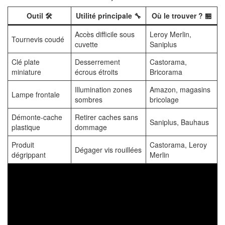
Outil 🛠️
Utilité principale 🔧
Où le trouver ? 🏪
Accès difficile sous
Leroy Merlin,
Tournevis coudé
cuvette
Saniplus
Clé plate
Desserrement
Castorama,
miniature
écrous étroits
Bricorama
Illumination zones
Amazon, magasins
Lampe frontale
sombres
bricolage
Démonte-cache
Retirer caches sans
Saniplus, Bauhaus
plastique
dommage
Produit
Castorama, Leroy
Dégager vis rouillées
dégrippant
Merlin