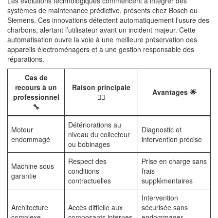
Les évolutions technologiques commencent à intégrer des
systèmes de maintenance prédictive, présents chez Bosch ou
Siemens. Ces innovations détectent automatiquement l’usure des
charbons, alertant l’utilisateur avant un incident majeur. Cette
automatisation ouvre la voie à une meilleure préservation des
appareils électroménagers et à une gestion responsable des
réparations.
Cas de
recours à un
Raison principale
Avantages 🌟
professionnel
🕵️‍♂️
🔧
Détériorations au
Moteur
Diagnostic et
niveau du collecteur
endommagé
intervention précise
ou bobinages
Respect des
Prise en charge sans
Machine sous
conditions
frais
garantie
contractuelles
supplémentaires
Intervention
Architecture
Accès difficile aux
sécurisée sans
complexe
composants internes
endommager