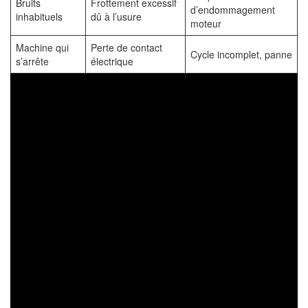
Bruits
Frottement excessif
d’endommagement
inhabituels
dû à l’usure
moteur
Machine qui
Perte de contact
Cycle incomplet, panne
s’arrête
électrique