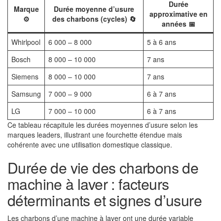
Durée
Marque
Durée moyenne d’usure
approximative en
⚙️
des charbons (cycles) 🔄
années 📅
Whirlpool
6 000 – 8 000
5 à 6 ans
Bosch
8 000 – 10 000
7 ans
Siemens
8 000 – 10 000
7 ans
Samsung
7 000 – 9 000
6 à 7 ans
LG
7 000 – 10 000
6 à 7 ans
Ce tableau récapitule les durées moyennes d’usure selon les
marques leaders, illustrant une fourchette étendue mais
cohérente avec une utilisation domestique classique.
Durée de vie des charbons de
machine à laver : facteurs
déterminants et signes d’usure
Les charbons d’une machine à laver ont une durée variable