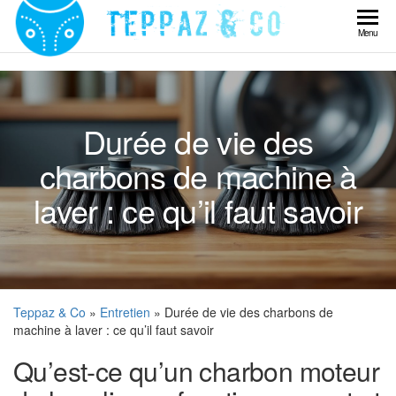
Skip
to
Teppaz
Menu
the
& Co
content
Durée de vie des
charbons de machine à
laver : ce qu’il faut savoir
Teppaz & Co
»
Entretien
» Durée de vie des charbons de
machine à laver : ce qu’il faut savoir
Qu’est-ce qu’un charbon moteur