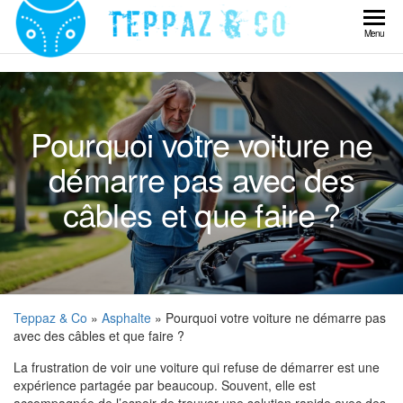
Skip
to
Teppaz
Menu
the
& Co
content
Pourquoi votre voiture ne
démarre pas avec des
câbles et que faire ?
Teppaz & Co
»
Asphalte
» Pourquoi votre voiture ne démarre pas
avec des câbles et que faire ?
La frustration de voir une voiture qui refuse de démarrer est une
expérience partagée par beaucoup. Souvent, elle est