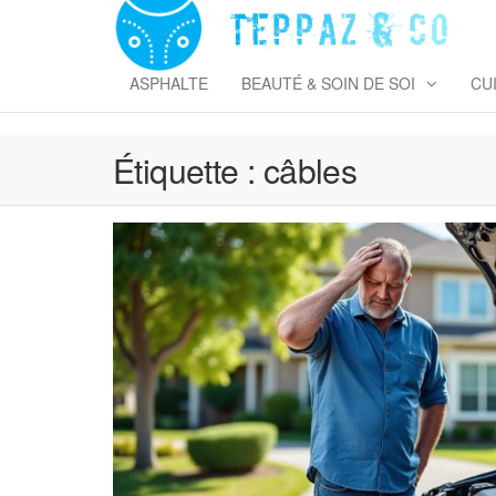
Skip
to
T
the
&
content
ASPHALTE
BEAUTÉ & SOIN DE SOI
CU
Étiquette :
câbles