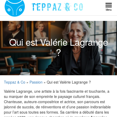
Skip
to
Teppaz
Menu
the
& Co
content
Qui est Valérie Lagrange
?
Teppaz & Co
»
Passion
» Qui est Valérie Lagrange ?
Valérie Lagrange, une artiste à la fois fascinante et touchante, a
su marquer de son empreinte le paysage culturel français.
Chanteuse, auteure-compositrice et actrice, son parcours est
jalonné de succès, de réinventions et d’une passion inébranlable
pour l’art sous toutes ses formes. Sa carrière a débuté dans les