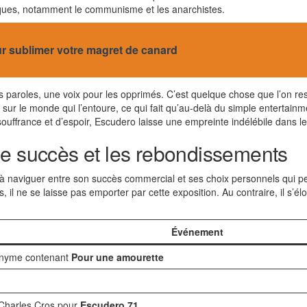
ques, notamment le communisme et les anarchistes.
 sublimer votre magret de canard
 paroles, une voix pour les opprimés. C’est quelque chose que l’on 
n sur le monde qui l’entoure, ce qui fait qu’au-delà du simple entertain
e souffrance et d’espoir, Escudero laisse une empreinte indélébile dans 
le succès et les rebondissements
à naviguer entre son succès commercial et ses choix personnels qui 
, il ne se laisse pas emporter par cette exposition. Au contraire, il s’
Événement
onyme contenant
Pour une amourette
 Charles Cros pour
Escudero 71