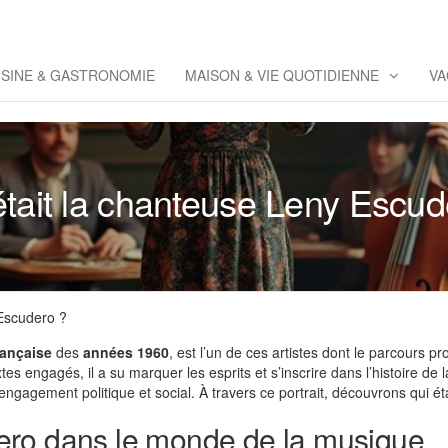
eppaz
 Co
ISINE & GASTRONOMIE
MAISON & VIE QUOTIDIENNE
VA
était la chanteuse Leny Escud
 Escudero ?
rançaise
des
années 1960
, est l’un de ces artistes dont le parcours 
es engagés, il a su marquer les esprits et s’inscrire dans l’histoire de
agement politique et social. À travers ce portrait, découvrons qui ét
ero dans le monde de la musique