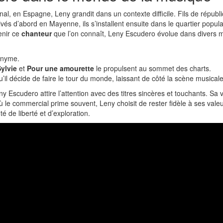
, en Espagne, Leny grandit dans un contexte difficile. Fils de républi
ivés d’abord en Mayenne, ils s’installent ensuite dans le quartier populair
venir ce
chanteur
que l’on connaît, Leny Escudero évolue dans divers mé
onyme.
Sylvie
et
Pour une amourette
le propulsent au sommet des charts.
’il décide de faire le tour du monde, laissant de côté la scène musicale
Escudero attire l’attention avec des titres sincères et touchants. Sa v
ù le commercial prime souvent, Leny choisit de rester fidèle à ses val
 de liberté et d’exploration.