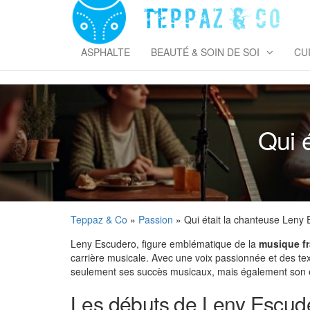
Skip
to
T
the
&
content
ASPHALTE
BEAUTÉ & SOIN DE SOI
CU
Qui 
Teppaz & Co
»
Passion
» Qui était la chanteuse Leny
Leny Escudero, figure emblématique de la
musique f
carrière musicale. Avec une voix passionnée et des text
seulement ses succès musicaux, mais également son eng
Les débuts de Leny Escud