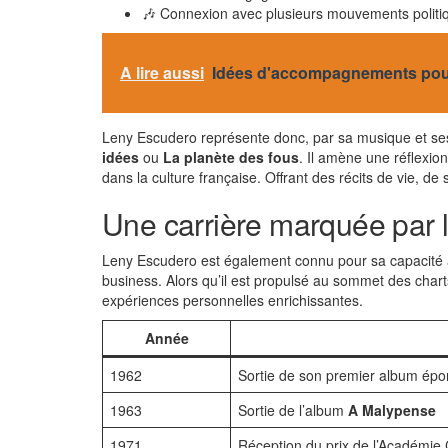
🎶 Connexion avec plusieurs mouvements politi
A lire aussi
Idées d'accompagnements pour
Leny Escudero représente donc, par sa musique et ses
idées
ou
La planète des fous
. Il amène une réflexio
dans la culture française. Offrant des récits de vie, d
Une carrière marquée par 
Leny Escudero est également connu pour sa capacité 
business. Alors qu’il est propulsé au sommet des charts
expériences personnelles enrichissantes.
Année
1962
Sortie de son premier album ép
1963
Sortie de l’album
A Malypense
1971
Réception du prix de l’Académie