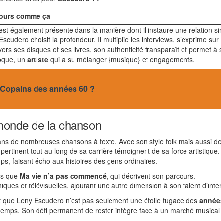
jours comme ça
é est également présente dans la manière dont il instaure une relation s
Escudero choisit la profondeur. Il multiplie les interviews, s’exprime sur
rs ses disques et ses livres, son authenticité transparaît et permet à se
poque, un
artiste
qui a su mélanger {musique} et engagements.
es Copains des années 60 ?
 monde de la chanson
ns de nombreuses chansons à texte. Avec son style folk mais aussi des
ertinent tout au long de sa carrière témoignent de sa force artistique. 
ps, faisant écho aux histoires des gens ordinaires.
els que
Ma vie n’a pas commencé
, qui décrivent son parcours.
ques et télévisuelles, ajoutant une autre dimension à son talent d’inte
nt que Leny Escudero n’est pas seulement une étoile fugace des
année
 temps. Son défi permanent de rester intègre face à un marché musical 