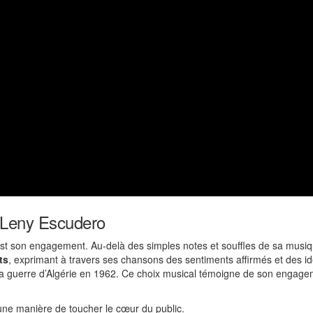
 Leny Escudero
st son engagement. Au-delà des simples notes et souffles de sa musique,
ts
, exprimant à travers ses chansons des sentiments affirmés et des 
a guerre d’Algérie en 1962. Ce choix musical témoigne de son engagemen
 une manière de toucher le cœur du public.