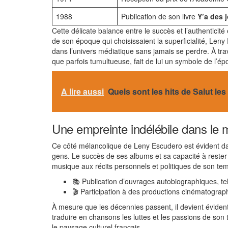
1988
Publication de son livre
Y’a des 
Cette délicate balance entre le succès et l’authenticit
de son époque qui choisissaient la superficialité, Leny 
dans l’univers médiatique sans jamais se perdre. À trave
que parfois tumultueuse, fait de lui un symbole de l’é
A lire aussi
Quels sont les hits de Salut l
Une empreinte indélébile dans le
Ce côté mélancolique de Leny Escudero est évident da
gens. Le succès de ses albums et sa capacité à rester p
musique aux récits personnels et politiques de son tem
📚 Publication d’ouvrages autobiographiques, t
🎬 Participation à des productions cinématographi
À mesure que les décennies passent, il devient évide
traduire en chansons les luttes et les passions de son
le paysage culturel français.