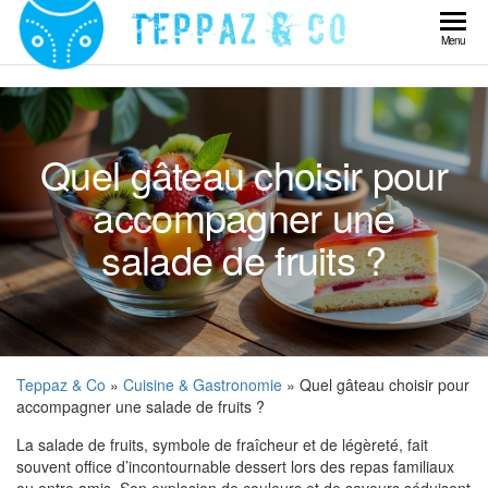
Skip
to
Teppaz
Menu
the
& Co
content
Quel gâteau choisir pour
accompagner une
salade de fruits ?
Teppaz & Co
»
Cuisine & Gastronomie
» Quel gâteau choisir pour
accompagner une salade de fruits ?
La salade de fruits, symbole de fraîcheur et de légèreté, fait
souvent office d’incontournable dessert lors des repas familiaux