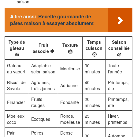
saison
A lire aussi
Recette gourmande de
pâtes maison à essayer absolument
Type de
Temps
Saison
Fruit
Texture
gâteau
cuisson
conseillée
associé 🍓
🎂
🍰
⏲️
🌿
Gâteau
Adaptable
30
Toute
Moelleuse
au yaourt
selon saison
minutes
l’année
Biscuit de
Agrumes,
40
Printemps,
Aérienne
Savoie
fruits jaunes
minutes
été
Fruits
20
Printemps,
Financier
Fondante
rouges
minutes
été
Moelleux
Ronde,
25
Hiver,
Exotiques
coco
moelleuse
minutes
printemps
Pain
Poires,
Dense
30
Automne,