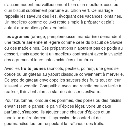
s’accommodent merveilleusement bien d’un moelleux coco ou
d’un biscuit subtilement parfumé au citron vert. Ce mariage
rappelle les saveurs des îles, évoquant des vacances lointaines.
Un moelleux comme celui-ci reste simple à préparer et plaît
autant aux adultes qu’aux enfants.
Les
agrumes
(orange, pamplemousse, mandarine) demandent
une texture aérienne et légère comme celle du biscuit de Savoie
ou des madeleines. Ces préparations n’ajoutent pas de poids au
dessert, mais apportent un moelleux contrastant avec la vivacité
des agrumes et leurs notes acidulées et amères.
Avec les
fruits jaunes
(abricots, pêches, poires), une génoise
douce ou un gâteau au yaourt classique conviennent à merveille.
Ce type de gâteau enveloppe les saveurs des fruits tout en leur
laissant la vedette. Compatible avec une recette maison facile à
réaliser, il devient alors la star des desserts estivaux.
Pour l’automne, lorsque des pommes, des poires ou des raisins
envahissent le panier, le pain d’épices léger, voire un cake
parfumé, s’impose. Ils ajoutent une chaleur d’épices et un
moelleux qui renforcent l’impression de confort et de
gourmandise tout en respectant la fraîcheur des fruits.