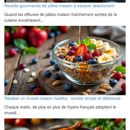
Recette gourmande de pâtes maison à essayer absolument
Quand les effluves de pâtes maison fraîchement sorties de la
cuisine envahissent…
Réaliser un muesli maison healthy : recette simple et délicieuse
Chaque matin, de plus en plus de foyers français adoptent le
muesli…