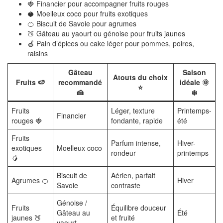
🍓 Financier pour accompagner fruits rouges
🥥 Moelleux coco pour fruits exotiques
🍊 Biscuit de Savoie pour agrumes
🍑 Gâteau au yaourt ou génoise pour fruits jaunes
🍏 Pain d’épices ou cake léger pour pommes, poires,
raisins
Gâteau
Saison
Atouts du choix
Fruits 🍉
recommandé
idéale 🌞
⭐
🍰
❄️
Fruits
Léger, texture
Printemps-
Financier
rouges 🍓
fondante, rapide
été
Fruits
Parfum intense,
Hiver-
exotiques
Moelleux coco
rondeur
printemps
🥭
Biscuit de
Aérien, parfait
Agrumes 🍊
Hiver
Savoie
contraste
Génoise /
Fruits
Équilibre douceur
Gâteau au
Été
jaunes 🍑
et fruité
yaourt