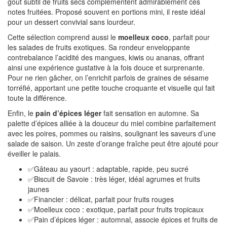
goût subtil de fruits secs complémentent admirablement ces
notes fruitées. Proposé souvent en portions mini, il reste idéal
pour un dessert convivial sans lourdeur.
Cette sélection comprend aussi le
moelleux coco
, parfait pour
les salades de fruits exotiques. Sa rondeur enveloppante
contrebalance l’acidité des mangues, kiwis ou ananas, offrant
ainsi une expérience gustative à la fois douce et surprenante.
Pour ne rien gâcher, on l’enrichit parfois de graines de sésame
torréfié, apportant une petite touche croquante et visuelle qui fait
toute la différence.
Enfin, le
pain d’épices léger
fait sensation en automne. Sa
palette d’épices alliée à la douceur du miel combine parfaitement
avec les poires, pommes ou raisins, soulignant les saveurs d’une
salade de saison. Un zeste d’orange fraîche peut être ajouté pour
éveiller le palais.
✅Gâteau au yaourt : adaptable, rapide, peu sucré
✅Biscuit de Savoie : très léger, idéal agrumes et fruits
jaunes
✅Financier : délicat, parfait pour fruits rouges
✅Moelleux coco : exotique, parfait pour fruits tropicaux
✅Pain d’épices léger : automnal, associe épices et fruits de