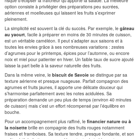
risque d’éclipser la fraîcheur qu’apporte la salade. La meilleure
option consiste à privilégier des préparations peu sucrées,
aériennes et moelleuses qui laissent les fruits s’exprimer
pleinement.
La simplicité est souvent la clé du succès. Par exemple, le
gâteau
au yaourt
, facile à préparer en moins de 30 minutes de cuisson,
est un véritable caméléon. Il peut s’adapter aux saisons et à
toutes les envies grâce à ses nombreuses variations : zestes
d’agrumes pour le printemps, épices pour l’automne, ou encore
noix et miel pour patienter en hiver. Un faible taux de sucre ajouté
laisse la part belle à la saveur naturelle des fruits.
Dans la même veine, le
biscuit de Savoie
se distingue par sa
texture aérienne et presque nuageuse. Parfait compagnon des
agrumes et fruits jaunes, il apporte une délicate douceur qui
s’harmonise parfaitement avec les notes acidulées. Sa
préparation demande un peu plus de temps (environ 40 minutes
de cuisson) mais c’est un effort récompensé par l’équilibre en
bouche.
Pour un accompagnement plus raffiné, le
financier nature ou à
la noisette
brille en compagnie des fruits rouges notamment
fraises et framboises. Sa texture tendre, presque fondante, et son