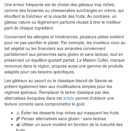
Une erreur fréquente est de choisir des gâteaux trop riches,
comme des brownies ou cheesecakes surchargés en crème, qui
étouffent la fraîcheur et la vivacité des fruits. Au contraire, un
gâteau nature ou légèrement parfumé réussit à tirer le meilleur
parti de chaque ingrédient.
Concernant les allergies et intolérances, plusieurs pistes existent
pour ne pas sacrifier le plaisir. Par exemple, les moelleux coco au
lait végétal ou les financiers aux amandes conviennent
parfaitement aux personnes sans gluten et sans lactose, tout en
préservant un équilibre gustatif parfait. La Maison Collet, marque
reconnue dans la région, propose aussi une gamme de produits
adaptés pour ces besoins spécifiques.
Les gâteaux au yaourt ou le classique biscuit de Savoie se
prêtent également bien aux modifications simples pour les
régimes spéciaux. Remplacer la farine classique par des
alternatives évoquées dans cet
article
permet d’obtenir une
texture correcte sans compromettre le goût.
⚠️ Éviter les desserts trop riches qui masquent les fruits
🌾 Penser alternatives sans gluten / sans lactose
🍯 Utiliser un sucre modéré en fonction de la maturité des
fruits