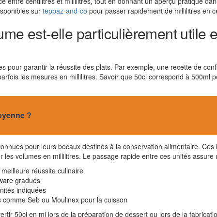
ntre centilitres et millilitres, tout en donnant un aperçu pratique dans
disponibles sur
teppaz-and-co
pour passer rapidement de millilitres en ce
me est-elle particulièrement utile e
s pour garantir la réussite des plats. Par exemple, une recette de conf
t parfois les mesures en millilitres. Savoir que 50cl correspond à 500m
oyenne ?
nnues pour leurs bocaux destinés à la conservation alimentaire. Ces bo
ser les volumes en millilitres. Le passage rapide entre ces unités assur
meilleure réussite culinaire
rware gradués
unités indiquées
es comme Seb ou Moulinex pour la cuisson
vertir 50cl en ml lors de la préparation de dessert ou lors de la fabrica