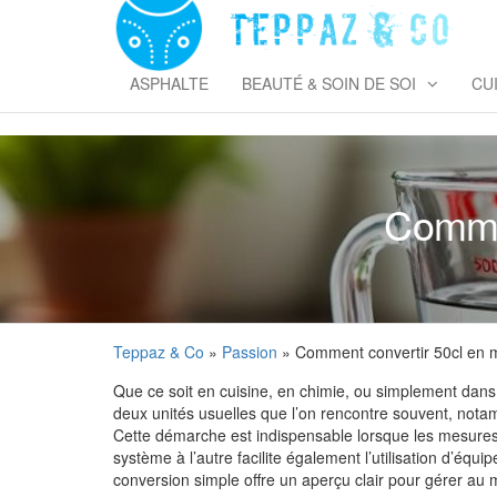
Skip
to
T
the
&
content
ASPHALTE
BEAUTÉ & SOIN DE SOI
CU
Commen
Teppaz & Co
»
Passion
» Comment convertir 50cl en m
Que ce soit en cuisine, en chimie, ou simplement dans la
deux unités usuelles que l’on rencontre souvent, notam
Cette démarche est indispensable lorsque les mesure
système à l’autre facilite également l’utilisation d’équ
conversion simple offre un aperçu clair pour gérer au 