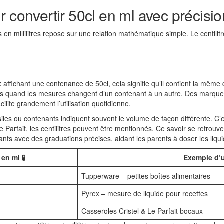
 convertir 50cl en ml avec précisio
 en millilitres repose sur une relation mathématique simple. Le centili
x affichant une contenance de 50cl, cela signifie qu’il contient la mêm
tés quand les mesures changent d’un contenant à un autre. Des marq
lite grandement l’utilisation quotidienne.
siles ou contenants indiquent souvent le volume de façon différente. C
 Le Parfait, les centilitres peuvent être mentionnés. Ce savoir se retro
 avec des graduations précises, aidant les parents à doser les liquid
en ml 🧪
Exemple d’
Tupperware – petites boîtes alimentaires
Pyrex – mesure de liquide pour recettes
Casseroles Cristel & Le Parfait bocaux