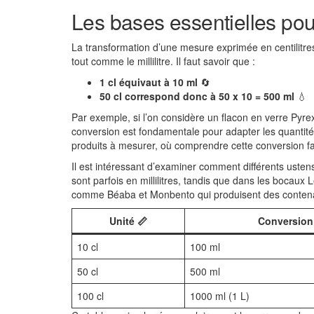
Les bases essentielles pour
La transformation d’une mesure exprimée en centilitres
tout comme le millilitre. Il faut savoir que :
1 cl équivaut à 10 ml
🔄
50 cl correspond donc à 50 x 10 = 500 ml
💧
Par exemple, si l’on considère un flacon en verre Pyre
conversion est fondamentale pour adapter les quanti
produits à mesurer, où comprendre cette conversion faci
Il est intéressant d’examiner comment différents usten
sont parfois en millilitres, tandis que dans les bocaux
comme Béaba et Monbento qui produisent des contenants
Unité 📏
Conversion 
10 cl
100 ml
50 cl
500 ml
100 cl
1000 ml (1 L)