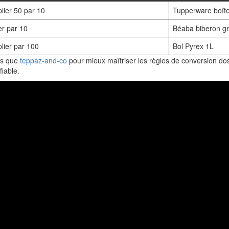
plier 50 par 10
Tupperware boît
er par 10
Béaba biberon g
plier par 100
Bol Pyrex 1L
les que
teppaz-and-co
pour mieux maîtriser les règles de conversion do
fiable.