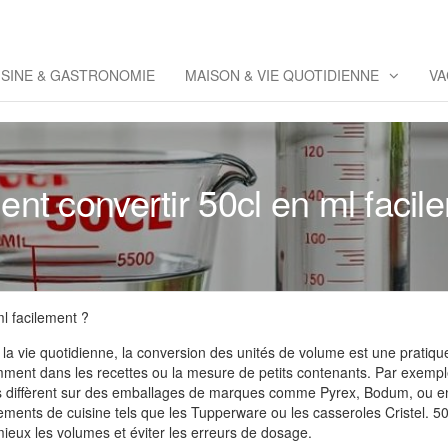
eppaz
 Co
ISINE & GASTRONOMIE
MAISON & VIE QUOTIDIENNE
VA
t convertir 50cl en ml facil
l facilement ?
 vie quotidienne, la conversion des unités de volume est une pratique fréq
ment dans les recettes ou la mesure de petits contenants. Par exemple, 
s diffèrent sur des emballages de marques comme Pyrex, Bodum, ou e
ipements de cuisine tels que les Tupperware ou les casseroles Cristel. 50c
mieux les volumes et éviter les erreurs de dosage.