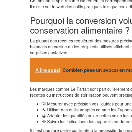
Ce tableau simple résume clairement la correspondance e
il existe sur le web des outils pratiques tels que ceux 
Pourquoi la conversion volu
conservation alimentaire ?
La plupart des recettes requièrent des mesures précise
balances de cuisine ou les récipients utilisés affichen
surprises gustatives.
A lire aussi
Combien pèse un avocat en m
Les marques comme Le Parfait sont particulièrement co
recettes ou instructions de stérilisation peuvent préci
💡 Mesurer avec précision vos liquides pour une 
🔧 Utiliser des outils adaptés comme les Tuppe
🍯 Adapter les quantités aux recettes selon les 
🥘 Suivre les indications des appareils modern
Il n’est pas rare d’être confronté à la nécessité de con