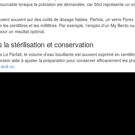
ntournable lorsque la précision est demandée, car 50cl représente un v
ient souvent sur des outils de dosage fiables. Parfois, un verre Pyrex
ntre les centilitres et les millilitres. Par exemple, l’emploi d’un My Ben
our un résultat optimal.
la stérilisation et conservation
 Le Parfait, le volume d’eau bouillante est souvent exprimé en centilitr
ersion aide à ajuster la préparation pour conserver efficacement les prod
-and-co
.