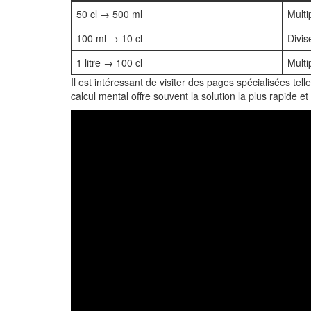
50 cl → 500 ml
Multi
100 ml → 10 cl
Divis
1 litre → 100 cl
Multi
Il est intéressant de visiter des pages spécialisées tel
calcul mental offre souvent la solution la plus rapide et 