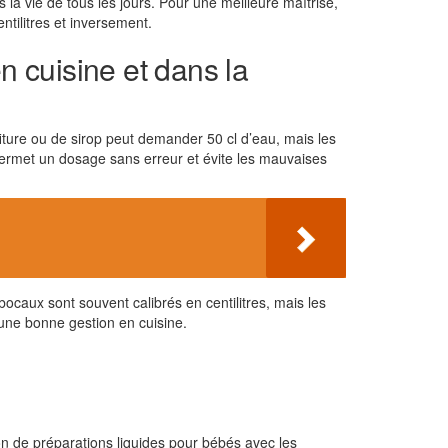
 la vie de tous les jours. Pour une meilleure maîtrise,
ntilitres et inversement.
n cuisine et dans la
iture ou de sirop peut demander 50 cl d’eau, mais les
l permet un dosage sans erreur et évite les mauvaises
caux sont souvent calibrés en centilitres, mais les
e une bonne gestion en cuisine.
tion de préparations liquides pour bébés avec les