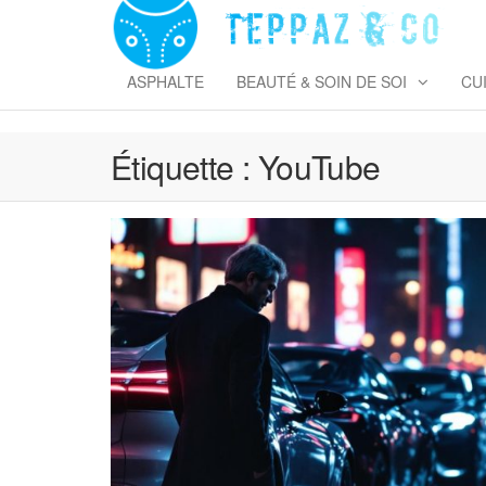
Skip
to
T
the
&
content
ASPHALTE
BEAUTÉ & SOIN DE SOI
CU
Étiquette :
YouTube