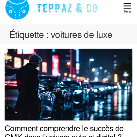
Skip
to
Teppaz
Menu
the
& Co
content
Étiquette :
voitures de luxe
Comment comprendre le succès de
GMK dans l’univers auto et digital ?