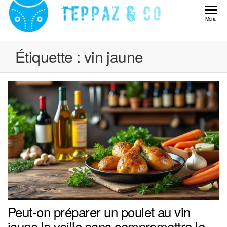
Skip
to
Teppaz
Menu
the
& Co
content
Étiquette :
vin jaune
Peut-on préparer un poulet au vin
jaune la veille sans compromettre le