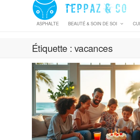
Skip
to
T
the
&
content
ASPHALTE
BEAUTÉ & SOIN DE SOI
CU
Étiquette :
vacances