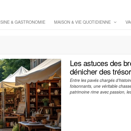
eppaz
 Co
ISINE & GASTRONOMIE
MAISON & VIE QUOTIDIENNE
VA
Les astuces des br
dénicher des tréso
Entre les pavés chargés d’histoi
foisonnants, une véritable chasse
patrimoine rime avec passion, l