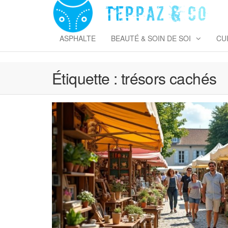
Skip
to
T
the
&
content
ASPHALTE
BEAUTÉ & SOIN DE SOI
CU
Étiquette :
trésors cachés