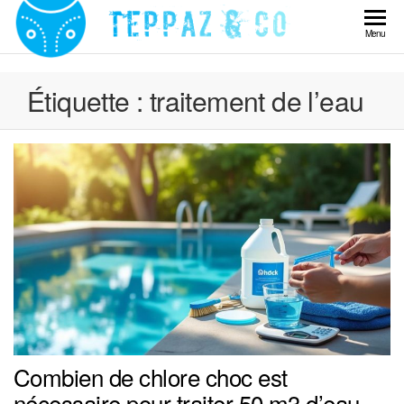
Skip
to
Teppaz
Menu
the
& Co
content
Étiquette :
traitement de l’eau
Combien de chlore choc est
nécessaire pour traiter 50 m3 d’eau